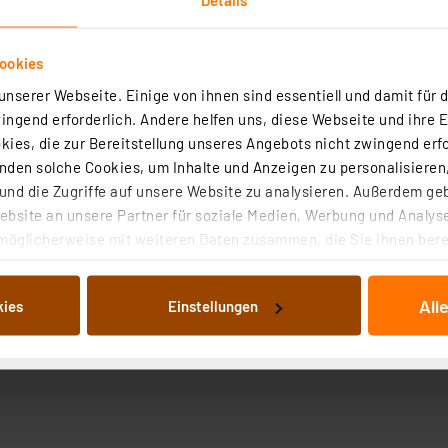
ookies
nserer Webseite. Einige von ihnen sind essentiell und damit für d
ngend erforderlich. Andere helfen uns, diese Webseite und ihre 
ies, die zur Bereitstellung unseres Angebots nicht zwingend erfo
den solche Cookies, um Inhalte und Anzeigen zu personalisieren,
nd die Zugriffe auf unsere Website zu analysieren. Außerdem ge
bsite an unsere Partner für soziale Medien, Werbung und Analyse
möglicherweise mit weiteren Daten zusammen, die Sie ihnen berei
 Dienste gesammelt haben. Indem Sie auf „Alle akzeptieren“ kli
von Informationen auf Ihrem gerät (§25 Abs.1 TTDSG) sowie der 
All
kies
Einstellungen
nachfolgend dargestellten bzw. die von Ihnen ausgewählten Verar
illierte Auflistung der einzelnen Cookies nach Zweck und Anbieter
ellungen“ abrufbar. Sie können die Verwendung nicht notwendiger
en. Ihre erteilte Zustimmung können Sie jederzeit unter dem Link
Die Rechtmäßigkeit der Speicherung, Abrufung und Weiterverarbei
zum Zeitpunkt des Widerrufs bleibt hiervon unberührt. Ihre Brow