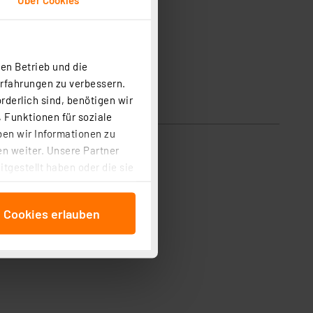
en Betrieb und die
Erfahrungen zu verbessern.
rderlich sind, benötigen wir
 Funktionen für soziale
ben wir Informationen zu
n weiter. Unsere Partner
tgestellt haben oder die sie
cken, stimmen Sie sowohl
anschließenden
e Cookies erlauben
beitungszwecke (Art. 6
 ist durch Klick auf den
 Cookies ablehnen oder ihr
 „Cookie Einstellungen“
tung dieser Daten zur
ser-Einstellungen können