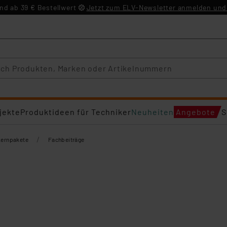
d ab 39 € Bestellwert
Jetzt zum ELV-Newsletter anmelden und 
jekte
Produktideen für Techniker
Neuheiten
Angebote
S
/
Lernpakete
Fachbeiträge