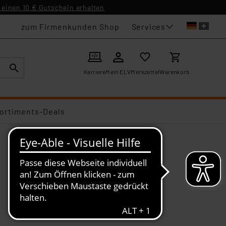
einen 10 € Gutschein erhalten
Services
zum Firmenkunden Shop
Karriere
Mein ELV
Merkzettel
Warenkorb
ortiments-Deals