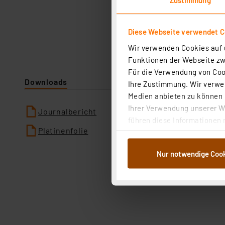
Diese Webseite verwendet C
Wir verwenden Cookies auf u
Funktionen der Webseite zwi
Für die Verwendung von Cook
Downloads
Ihre Zustimmung. Wir verwen
Medien anbieten zu können u
Ihrer Verwendung unserer We
Journalbericht
führen diese Informationen 
Platinenfolie
im Rahmen Ihrer Nutzung der
dem Speichern und Abrufen 
Nur notwendige Coo
Weiterverarbeitung für die 
Abs.1a DSG-VO) zu. Eine deta
Button „Ablehnen oder Einst
ganz oder teilweise zustimm
anpassen oder widerrufen. 
Auswertung und Analyse bis 