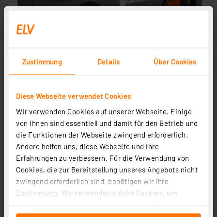
Zustimmung
Details
Über Cookies
Diese Webseite verwendet Cookies
Wir verwenden Cookies auf unserer Webseite. Einige
von ihnen sind essentiell und damit für den Betrieb und
die Funktionen der Webseite zwingend erforderlich.
Andere helfen uns, diese Webseite und ihre
Weitere Modelle
Erfahrungen zu verbessern. Für die Verwendung von
Zubehör
Cookies, die zur Bereitstellung unseres Angebots nicht
zwingend erforderlich sind, benötigen wir Ihre
Zustimmung. Wir verwenden solche Cookies, um
Gardena Apdater, G 1" auf G 3/4"
Inhalte und Anzeigen zu personalisieren, Funktionen
für soziale Medien anbieten zu können und die Zugriffe
Artikel-Nr. 254624