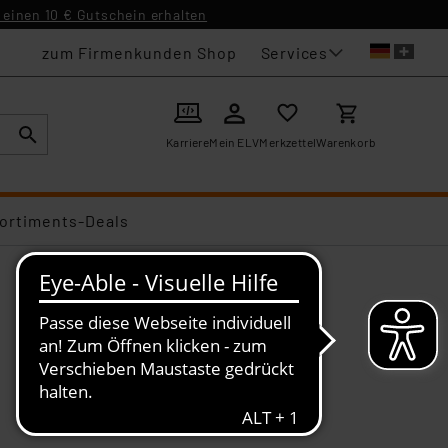
einen 10 € Gutschein erhalten
Services
zum Firmenkunden Shop
Karriere
Mein ELV
Merkzettel
Warenkorb
ortiments-Deals