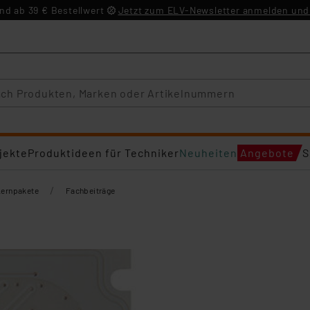
d ab 39 € Bestellwert
Jetzt zum ELV-Newsletter anmelden und 
jekte
Produktideen für Techniker
Neuheiten
Angebote
S
/
Lernpakete
Fachbeiträge