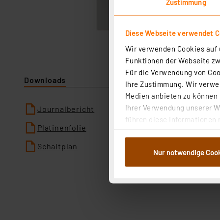
Zustimmung
Diese Webseite verwendet C
Wir verwenden Cookies auf u
Funktionen der Webseite zwi
Für die Verwendung von Cook
Downloads
Ihre Zustimmung. Wir verwen
Medien anbieten zu können u
Ihrer Verwendung unserer We
Journalbericht
führen diese Informationen 
Platinenfolie
im Rahmen Ihrer Nutzung der
dem Speichern und Abrufen 
Schaltplan
Nur notwendige Coo
Weiterverarbeitung für die 
Abs.1a DSG-VO) zu. Eine deta
Button „Ablehnen oder Einst
ganz oder teilweise zustimm
anpassen oder widerrufen. 
Auswertung und Analyse bis 