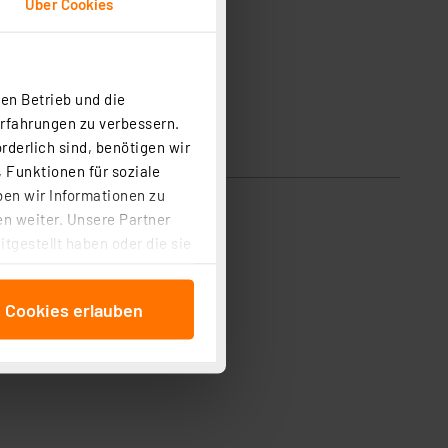
Über Cookies
en Betrieb und die
Erfahrungen zu verbessern.
rderlich sind, benötigen wir
 Funktionen für soziale
ben wir Informationen zu
n weiter. Unsere Partner
tgestellt haben oder die sie
cken, stimmen Sie sowohl
anschließenden
e Cookies erlauben
beitungszwecke (Art. 6
 ist durch Klick auf den
 Cookies ablehnen oder ihr
 „Cookie Einstellungen“
tung dieser Daten zur
ser-Einstellungen können