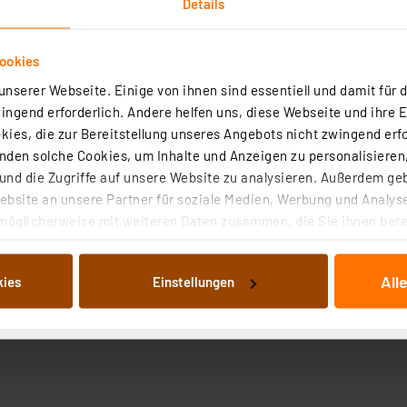
Details
ookies
nserer Webseite. Einige von ihnen sind essentiell und damit für d
ngend erforderlich. Andere helfen uns, diese Webseite und ihre 
ies, die zur Bereitstellung unseres Angebots nicht zwingend erfo
den solche Cookies, um Inhalte und Anzeigen zu personalisieren,
nd die Zugriffe auf unsere Website zu analysieren. Außerdem ge
bsite an unsere Partner für soziale Medien, Werbung und Analyse
möglicherweise mit weiteren Daten zusammen, die Sie ihnen berei
 Dienste gesammelt haben. Indem Sie auf „Alle akzeptieren“ kli
von Informationen auf Ihrem gerät (§25 Abs.1 TTDSG) sowie der 
All
kies
Einstellungen
nachfolgend dargestellten bzw. die von Ihnen ausgewählten Verar
illierte Auflistung der einzelnen Cookies nach Zweck und Anbieter
ellungen“ abrufbar. Sie können die Verwendung nicht notwendiger
en. Ihre erteilte Zustimmung können Sie jederzeit unter dem Link
Die Rechtmäßigkeit der Speicherung, Abrufung und Weiterverarbei
zum Zeitpunkt des Widerrufs bleibt hiervon unberührt. Ihre Brow