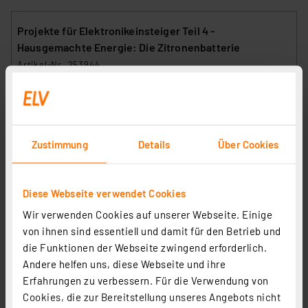
Projekte für Elektronikeinsteiger Teil 4 -
Hausgemachte Energie: Die Zitronenbatterie
Artikel-Nr. 253944
Lesen Sie mehr
Zustimmung
Details
Über Cookies
Projekte für Elektronikeinsteiger Teil 5 - Geheimes
sichern und Spione abwehren: Stiller Alarm
Diese Webseite verwendet Cookies
Artikel-Nr. 254092
Wir verwenden Cookies auf unserer Webseite. Einige
Lesen Sie mehr
von ihnen sind essentiell und damit für den Betrieb und
die Funktionen der Webseite zwingend erforderlich.
Andere helfen uns, diese Webseite und ihre
Erfahrungen zu verbessern. Für die Verwendung von
Projekte für Elektronikeinsteiger Teil 6 - Automatische
Cookies, die zur Bereitstellung unseres Angebots nicht
Notbeleuchtung und Kühlschranksicherung