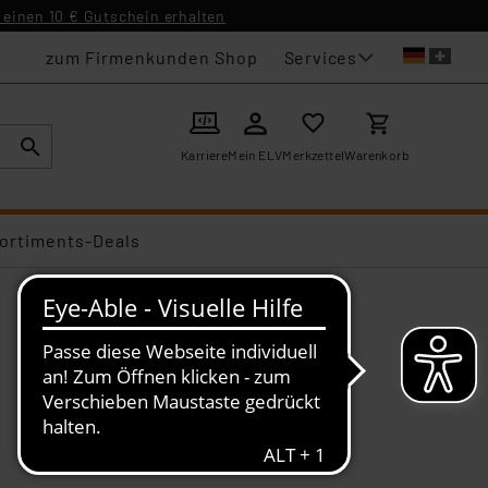
einen 10 € Gutschein erhalten
Services
zum Firmenkunden Shop
Karriere
Mein ELV
Merkzettel
Warenkorb
ortiments-Deals