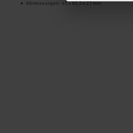
Abmessungen: 43 x 83,3 x 27 mm
ganz oder teilweise zustimm
anpassen oder widerrufen. 
Auswertung und Analyse bis 
dazu führen, dass die Einst
„Einige Drittanbieter verar
dieser Drittanbieter umfasst
Nähere Infos zu diesen Drit
Für die USA besteht kein A
Datenschutz nach EU-Standa
Daten in Überwachungsprogr
Unsere Kooperation mit dies
Kommission sowie einer eige
Daten, verbundenen Risiken
Impressum
|
Datenschutzer