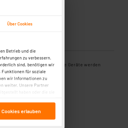
Über Cookies
en Betrieb und die
Erfahrungen zu verbessern.
nd sicher auf. Nicht kompatible Geräte werden
rderlich sind, benötigen wir
tung und Kurzschluss.
 Funktionen für soziale
ben wir Informationen zu
n weiter. Unsere Partner
tgestellt haben oder die sie
cken, stimmen Sie sowohl
anschließenden
e Cookies erlauben
beitungszwecke (Art. 6
 ist durch Klick auf den
 Cookies ablehnen oder ihr