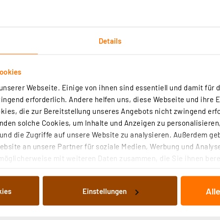
Details
ookies
Technische Daten
Angaben zur Produktsicherheit
nserer Webseite. Einige von ihnen sind essentiell und damit für d
ngend erforderlich. Andere helfen uns, diese Webseite und ihre 
 Delivery kompatiblen Smartphones und lädt sie schnell u
ies, die zur Bereitstellung unseres Angebots nicht zwingend erfo
 bietet höchste Sicherheit gegen Überspannung-, Überlas
den solche Cookies, um Inhalte und Anzeigen zu personalisieren,
nd die Zugriffe auf unsere Website zu analysieren. Außerdem ge
bsite an unsere Partner für soziale Medien, Werbung und Analyse
möglicherweise mit weiteren Daten zusammen, die Sie ihnen berei
 Dienste gesammelt haben. Indem Sie auf „Alle akzeptieren“ kli
von Informationen auf Ihrem gerät (§25 Abs.1 TTDSG) sowie der 
%
All
kies
Einstellungen
nachfolgend dargestellten bzw. die von Ihnen ausgewählten Verar
illierte Auflistung der einzelnen Cookies nach Zweck und Anbieter
ellungen“ abrufbar. Sie können die Verwendung nicht notwendiger