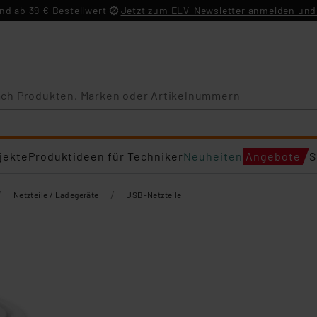
d ab 39 € Bestellwert
Jetzt zum ELV-Newsletter anmelden und 
jekte
Produktideen für Techniker
Neuheiten
Angebote
S
/
/
Netzteile / Ladegeräte
USB-Netzteile