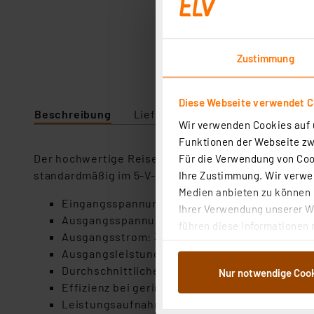
Zustimmung
Diese Webseite verwendet C
Beschreibung
Lieferumfang
Downloads
Wir verwenden Cookies auf u
Funktionen der Webseite zwi
Der hochwertige Reiselader unterstützt alle Power
Für die Verwendung von Cook
standardmäßig im 5-V-Modus aufgeladen. Das Gerät
Ihre Zustimmung. Wir verwen
Medien anbieten zu können u
Eingangsspannung: 100 - 240 VAC, 50 - 60 Hz
Ihrer Verwendung unserer We
Ausgangsspannung: 5,0/9,0/12,0 V
führen diese Informationen 
Ausgangsstrom: 3,00/2,22/1,50 A
im Rahmen Ihrer Nutzung der
Ausgangsleistung: 15,00/19,98/18,00 W
dem Speichern und Abrufen 
Durchschnittliche Effizienz im Betrieb: 82,90 
Nur notwendige Coo
Weiterverarbeitung für die 
Effizienz bei geringer Last (10 %): 75,00 %
Abs.1a DSG-VO) zu. Eine deta
Leistungsaufnahme bei Nulllast: 0,08 W
Button „Ablehnen oder Einst