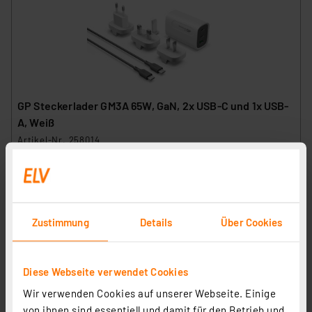
GP Steckerlader GM3A 65W, GaN, 2x USB-C und 1x USB-
A, Weiß
Artikel-Nr. 258014
49,95 €
inkl. MwSt.
Informationen zu Versandkosten
Zustimmung
Details
Über Cookies
Diese Webseite verwendet Cookies
Wir verwenden Cookies auf unserer Webseite. Einige
von ihnen sind essentiell und damit für den Betrieb und