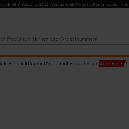
d ab 39 € Bestellwert
Jetzt zum ELV-Newsletter anmelden und 
jekte
Produktideen für Techniker
Neuheiten
Angebote
S