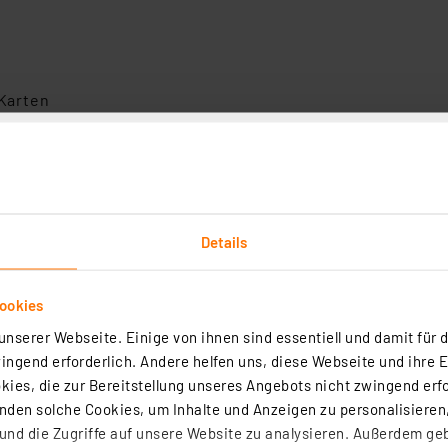
Karten
oder RFID-Karte
rnster Technologie
ren und einfachen Zugang
Details
Zugangscodes für Mitarbeiter
ookies
nserer Webseite. Einige von ihnen sind essentiell und damit für d
owie herkömmlich per Schlüssel oder per App
ngend erforderlich. Andere helfen uns, diese Webseite und ihre 
ies, die zur Bereitstellung unseres Angebots nicht zwingend erfo
ohren
den solche Cookies, um Inhalte und Anzeigen zu personalisieren,
nd die Zugriffe auf unsere Website zu analysieren. Außerdem ge