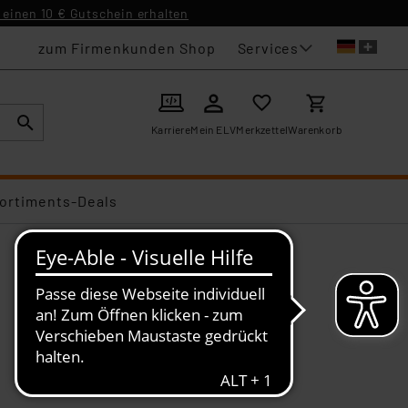
einen 10 € Gutschein erhalten
Services
zum Firmenkunden Shop
Karriere
Mein ELV
Merkzettel
Warenkorb
ortiments-Deals