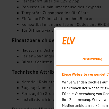
Fernzugriff über die EZVIZ App
Robustes Aluminiumgehäuse des Keypads
Temporäre Zugangscodes für Gäste
Einfache DIY-Installation ohne Bohren
Kompatibel mit numerischen Codes und RFID-
Tür Öffnung via Schlüssel, App, Codeeingabe 
Einsatzbereich des Produktes
Haustüren: Sichern Sie Ihre Haustür mit mode
Ferienwohnungen: Gewähren Sie Gästen siche
Zustimmung
Büros: Schützen Sie Ihr Büro mit temporären 
Technische Attribute
Diese Webseite verwendet C
Material: Robustes Aluminiumgehäuse
Wir verwenden Cookies auf u
Zugang: Numerische Codes und RFID-Karten s
Funktionen der Webseite zwi
Fernzugriff: Steuerung über die EZVIZ App
Für die Verwendung von Cook
Installation: Einfache DIY-Installation ohne B
Ihre Zustimmung. Wir verwen
Medien anbieten zu können u