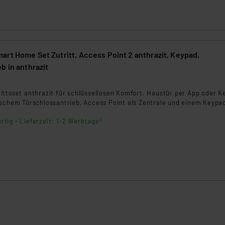
nen Beurteilung der mit der Datenübermittlung, insbesondere der
.“
klärung
rt Home Set Zutritt, Access Point 2 anthrazit, Keypad,
b in anthrazit
2
ittsset anthrazit für schlüssellosen Komfort. Haustür per App oder K
ischem Türschlossantrieb, Access Point als Zentrale und einem Keypa
rtig - Lieferzeit: 1-2 Werktage²