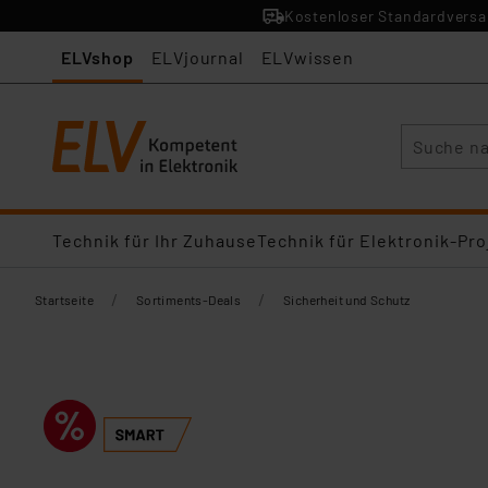
Kostenloser Standardversan
ELVshop
ELVjournal
ELVwissen
Suche
Technik für Ihr Zuhause
Technik für Elektronik-Pro
/
/
Startseite
Sortiments-Deals
Sicherheit und Schutz​