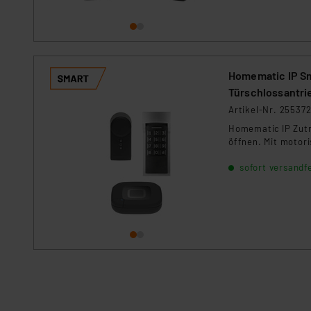
Kommission sowie einer eige
Daten, verbundenen Risiken
Impressum
|
Datenschutzer
Homematic IP Sma
Türschlossantrie
Artikel-Nr. 25537
Homematic IP Zutr
öffnen. Mit motor
sofort versandfe