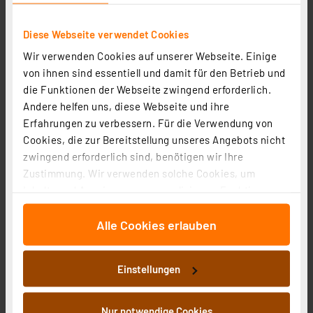
Diese Webseite verwendet Cookies
Wir verwenden Cookies auf unserer Webseite. Einige
von ihnen sind essentiell und damit für den Betrieb und
EZVIZ Smart Home Türschlossantrieb, Smart Lock
die Funktionen der Webseite zwingend erforderlich.
Andere helfen uns, diese Webseite und ihre
Artikel-Nr. 254479
Erfahrungen zu verbessern. Für die Verwendung von
159,99 €
Cookies, die zur Bereitstellung unseres Angebots nicht
inkl. MwSt.
zwingend erforderlich sind, benötigen wir Ihre
Informationen zu Versandkosten
Zustimmung. Wir verwenden solche Cookies, um
Inhalte und Anzeigen zu personalisieren, Funktionen
für soziale Medien anbieten zu können und die Zugriffe
Alle Cookies erlauben
auf unsere Website zu analysieren. Außerdem geben
wir Informationen zu Ihrer Verwendung unserer Website
an unsere Partner für soziale Medien, Werbung und
Einstellungen
Analysen weiter. Unsere Partner führen diese
Informationen möglicherweise mit weiteren Daten
zusammen, die Sie ihnen bereitgestellt haben oder die
Nur notwendige Cookies