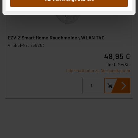
sie im Rahmen Ihrer Nutzung der Dienste gesammelt
haben. Indem Sie auf „Alle akzeptieren“ klicken,
stimmen Sie sowohl dem Speichern und Abrufen von
Informationen auf Ihrem gerät (§25 Abs.1 TTDSG) sowie
der anschließenden Weiterverarbeitung für die
EZVIZ Smart Home Rauchmelder, WLAN T4C
nachfolgend dargestellten bzw. die von Ihnen
Artikel-Nr. 258253
ausgewählten Verarbeitungszwecke (Art. 6 Abs.1a DSG-
48,95 €
VO) zu. Eine detaillierte Auflistung der einzelnen
Cookies nach Zweck und Anbieter ist durch Klick auf
inkl. MwSt.
Informationen zu Versandkosten
den Button „Ablehnen oder Einstellungen“ abrufbar. Sie
können die Verwendung nicht notwendiger Cookies
ablehnen oder ihr ganz oder teilweise zustimmen. Ihre
erteilte Zustimmung können Sie jederzeit unter dem
Link „Cookie Einstellungen“ anpassen oder widerrufen.
Die Rechtmäßigkeit der Speicherung, Abrufung und
Weiterverarbeitung dieser Daten zur Auswertung und
Analyse bis zum Zeitpunkt des Widerrufs bleibt hiervon
unberührt. Ihre Browser-Einstellungen können dazu
führen, dass die Einstellungen nicht längerfristig