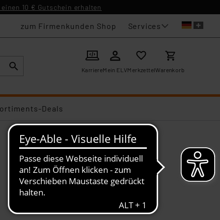
einen 10 € Gutschein erhalten
Services
zum Firmenkunden Shop
Karriere
Mein ELV
Merkzettel
Warenkorb
ortiments-Deals