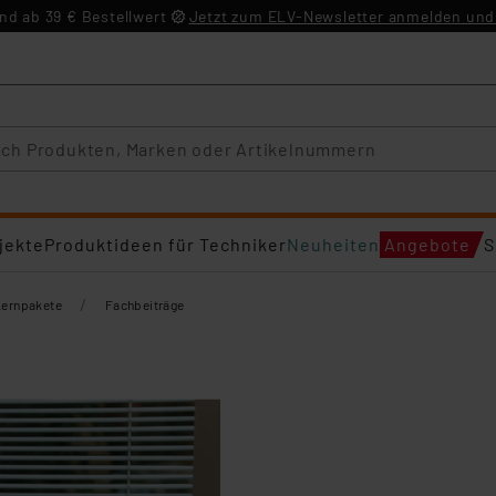
d ab 39 € Bestellwert
Jetzt zum ELV-Newsletter anmelden und 
jekte
Produktideen für Techniker
Neuheiten
Angebote
S
/
Lernpakete
Fachbeiträge