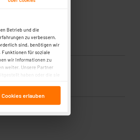
en Betrieb und die
Erfahrungen zu verbessern.
rderlich sind, benötigen wir
 Funktionen für soziale
ben wir Informationen zu
n weiter. Unsere Partner
tgestellt haben oder die sie
cken, stimmen Sie sowohl
anschließenden
e Cookies erlauben
beitungszwecke (Art. 6
 ist durch Klick auf den
 Cookies ablehnen oder ihr
 „Cookie Einstellungen“
tung dieser Daten zur
ser-Einstellungen können