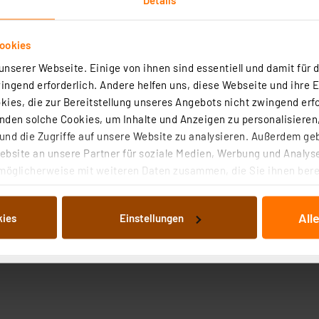
ookies
nserer Webseite. Einige von ihnen sind essentiell und damit für d
ngend erforderlich. Andere helfen uns, diese Webseite und ihre 
ies, die zur Bereitstellung unseres Angebots nicht zwingend erfo
den solche Cookies, um Inhalte und Anzeigen zu personalisieren,
nd die Zugriffe auf unsere Website zu analysieren. Außerdem ge
bsite an unsere Partner für soziale Medien, Werbung und Analyse
möglicherweise mit weiteren Daten zusammen, die Sie ihnen berei
 Dienste gesammelt haben. Indem Sie auf „Alle akzeptieren“ kli
von Informationen auf Ihrem gerät (§25 Abs.1 TTDSG) sowie der 
All
kies
Einstellungen
nachfolgend dargestellten bzw. die von Ihnen ausgewählten Verar
illierte Auflistung der einzelnen Cookies nach Zweck und Anbieter
ellungen“ abrufbar. Sie können die Verwendung nicht notwendiger
en. Ihre erteilte Zustimmung können Sie jederzeit unter dem Link
Die Rechtmäßigkeit der Speicherung, Abrufung und Weiterverarbei
zum Zeitpunkt des Widerrufs bleibt hiervon unberührt. Ihre Brow