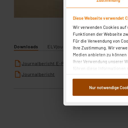
Diese Webseite verwendet C
Wir verwenden Cookies auf u
Funktionen der Webseite zwi
Für die Verwendung von Cook
Downloads
ELVjournal
Ihre Zustimmung. Wir verwen
Medien anbieten zu können u
Ihrer Verwendung unserer We
Journalbericht E-Paper
führen diese Informationen 
Journalbericht
im Rahmen Ihrer Nutzung der
dem Speichern und Abrufen 
Nur notwendige Coo
Weiterverarbeitung für die 
Abs.1a DSG-VO) zu. Eine deta
Button „Ablehnen oder Einst
ganz oder teilweise zustimm
anpassen oder widerrufen. 
Auswertung und Analyse bis 