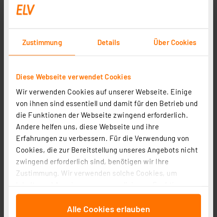
Zustimmung
Details
Über Cookies
ENOVALITE 18-W-LED-Ein-/Aufbaustrahler CCT-Switch,
Diese Webseite verwendet Cookies
1880 lm, verstellbarer Einbaudurchmesser
Wir verwenden Cookies auf unserer Webseite. Einige
Artikel-Nr. 253650
von ihnen sind essentiell und damit für den Betrieb und
1
2
3
4
5
(1)
die Funktionen der Webseite zwingend erforderlich.
Andere helfen uns, diese Webseite und ihre
14,95 €
Erfahrungen zu verbessern. Für die Verwendung von
Statt
16,00 € **
Cookies, die zur Bereitstellung unseres Angebots nicht
inkl. MwSt.
zwingend erforderlich sind, benötigen wir Ihre
Produktdatenblatt
Informationen zu Versandkosten
Zustimmung. Wir verwenden solche Cookies, um
Inhalte und Anzeigen zu personalisieren, Funktionen
für soziale Medien anbieten zu können und die Zugriffe
Alle Cookies erlauben
auf unsere Website zu analysieren. Außerdem geben