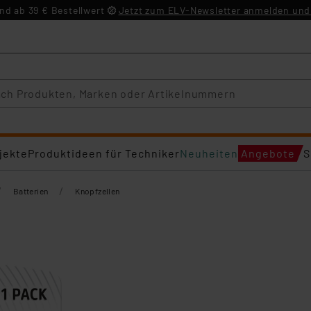
d ab 39 € Bestellwert
Jetzt zum ELV-Newsletter anmelden und 
jekte
Produktideen für Techniker
Neuheiten
Angebote
S
/
/
Batterien
Knopfzellen