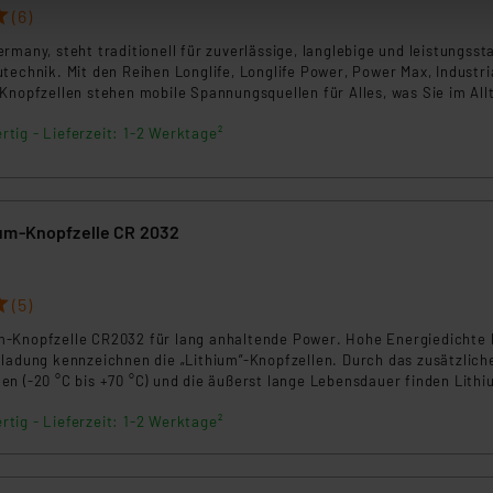
(6)
Die Rechtmäßigkeit der Speicherung, Abrufung und Weiterverarbei
zum Zeitpunkt des Widerrufs bleibt hiervon unberührt. Ihre Brow
rmany, steht traditionell für zuverlässige, langlebige und leistungsst
technik. Mit den Reihen Longlife, Longlife Power, Power Max, Industri
ellungen nicht längerfristig gespeichert werden und dieses Banne
Knopfzellen stehen mobile Spannungsquellen für Alles, was Sie im All
 einsetzen, zur Verfügung: ob stromhungrig, dauerhaft hoch belastbar
beiten personenbezogene Daten in den USA. Ihre Einwilligung zur 
rtig - Lieferzeit: 1-2 Werktage²
eiten für stromarme Anwendungen.
 daher ggf. auch die Verarbeitung Ihrer Daten in den USA gemäß Art
tanbietern und zu der jeweiligen Datenübermittlung erhalten Sie i
ngemessenheitsbeschluss der EU. Dies bedeutet, dass die USA al
um-Knopfzelle CR 2032
rds eingestuft wird. So besteht etwa das Risiko, dass US-Beh
ammen verarbeiten, ohne dass hiergegen Klagemöglichkeiten fü
en Dienstleistern stützt sich auf die Standarddatenschutzklause
(5)
nen Beurteilung der mit der Datenübermittlung, insbesondere der
.“
-Knopfzelle CR2032 für lang anhaltende Power. Hohe Energiedichte 
tladung kennzeichnen die „Lithium”-Knopfzellen. Durch das zusätzlich
n (-20 °C bis +70 °C) und die äußerst lange Lebensdauer finden Lithi
klärung
insatz in Datenbanken, Taschenrechnern, Translatern, Film- und Fotog
rtig - Lieferzeit: 1-2 Werktage²