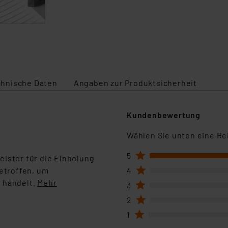
chnische Daten
Angaben zur Produktsicherheit
Kundenbewertung
Wählen Sie unten eine Re
1
5
eister für die Einholung
1
etroffen, um
4
 handelt.
Mehr
1
3
1
2
1
1