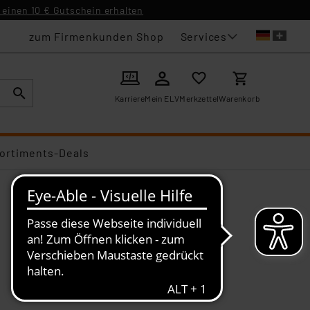
einen 10 € Gutschein erhalten
Services
zum Firmenkunden Shop
Karriere
Mein ELV
Merkzettel
Warenkorb
ortiments-Deals