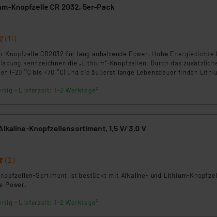
um-Knopfzelle CR 2032, 5er-Pack
(11)
-Knopfzelle CR2032 für lang anhaltende Power. Hohe Energiedichte 
tladung kennzeichnen die „Lithium”-Knopfzellen. Durch das zusätzlich
n (-20 °C bis +70 °C) und die äußerst lange Lebensdauer finden Lithi
insatz in Datenbanken, Taschenrechnern, Translatern, Film- und Fotog
rtig - Lieferzeit: 1-2 Werktage²
Alkaline-Knopfzellensortiment, 1,5 V/ 3,0 V
(2)
Knopfzellen-Sortiment ist bestückt mit Alkaline- und Lithium-Knopfze
de Power.
rtig - Lieferzeit: 1-2 Werktage²