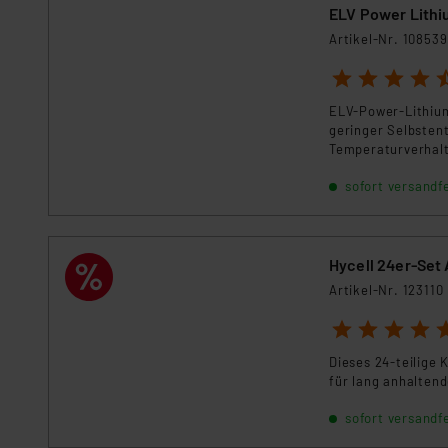
ELV Power Lithi
Artikel-Nr. 108539
1
2
3
4
5
ELV-Power-Lithium
geringer Selbsten
Temperaturverhalte
Batterien ihren E
sofort versandfe
Hycell 24er-Set 
Artikel-Nr. 123110
1
2
3
4
5
Dieses 24-teilige 
für lang anhalten
sofort versandfe