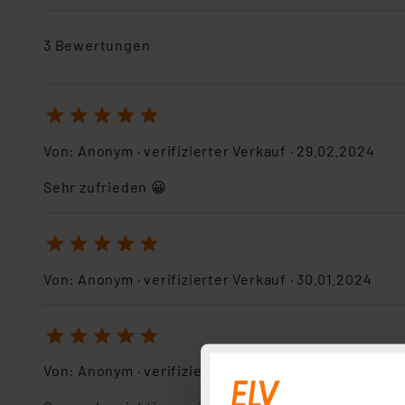
3 Bewertungen
1
2
3
4
5
Von:
Anonym
· verifizierter Verkauf ·
29.02.2024
Sehr zufrieden 😀
1
2
3
4
5
Von:
Anonym
· verifizierter Verkauf ·
30.01.2024
1
2
3
4
5
Von:
Anonym
· verifizierter Verkauf ·
28.10.2021