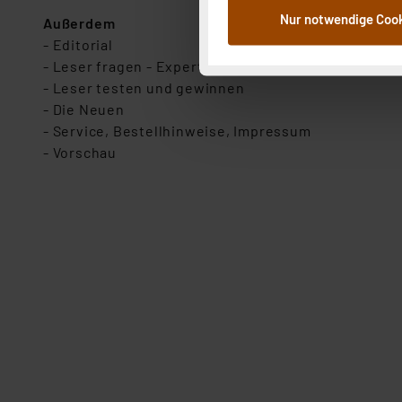
dem Speichern und Abrufen 
Nur notwendige Coo
Außerdem
Weiterverarbeitung für die 
- Editorial
Abs.1a DSG-VO) zu. Eine deta
- Leser fragen - Experten antworten
Button „Ablehnen oder Einst
- Leser testen und gewinnen
ganz oder teilweise zustimm
- Die Neuen
anpassen oder widerrufen. 
- Service, Bestellhinweise, Impressum
Auswertung und Analyse bis 
- Vorschau
dazu führen, dass die Einst
„Einige Drittanbieter verar
dieser Drittanbieter umfasst
Nähere Infos zu diesen Drit
Für die USA besteht kein A
Datenschutz nach EU-Standa
Daten in Überwachungsprogr
Unsere Kooperation mit dies
Kommission sowie einer eige
Daten, verbundenen Risiken