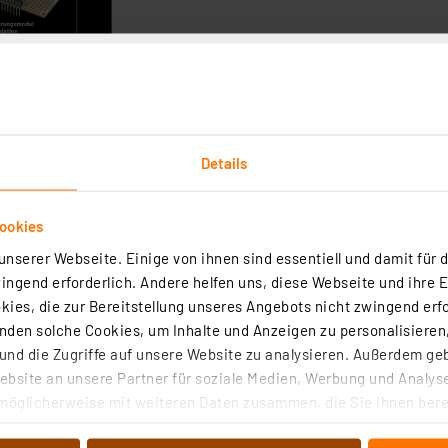
Details
ookies
schaltung IR-Tester
nserer Webseite. Einige von ihnen sind essentiell und damit für d
ngend erforderlich. Andere helfen uns, diese Webseite und ihre 
ies, die zur Bereitstellung unseres Angebots nicht zwingend erfo
ung und Abstimmung
den solche Cookies, um Inhalte und Anzeigen zu personalisieren,
zur Realität wurde
nd die Zugriffe auf unsere Website zu analysieren. Außerdem ge
m Digitalsensor
bsite an unsere Partner für soziale Medien, Werbung und Analyse
Raspberry Pi
möglicherweise mit weiteren Daten zusammen, die Sie ihnen berei
 - ein grafisches Programmierungstool
 Dienste gesammelt haben. Indem Sie auf „Alle akzeptieren“ kli
in Österreich