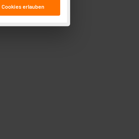
anschließenden
e Cookies erlauben
beitungszwecke (Art. 6
 ist durch Klick auf den
 Cookies ablehnen oder ihr
 „Cookie Einstellungen“
tung dieser Daten zur
ser-Einstellungen können
r erneut angezeigt wird.
Einbindung von Cookies
. 49 (1) lit. a DSGVO.
n der Datenschutzerklärung.
s Land mit unzureichendem
örden personenbezogene
r Europäer bestehen.
ln der Europäischen
 Art der übermittelten