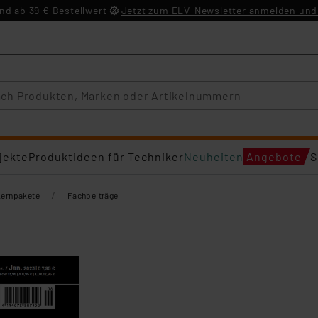
d ab 39 € Bestellwert
Jetzt zum ELV-Newsletter anmelden und 
jekte
Produktideen für Techniker
Neuheiten
Angebote
S
/
Lernpakete
Fachbeiträge