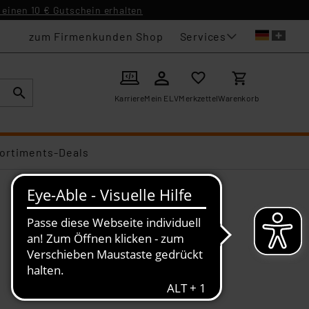
einen 10 € Gutschein erhalten
Services
zum Firmenkunden Shop
Karriere
Mein ELV
Merkzettel
Warenkorb
ortiments-Deals