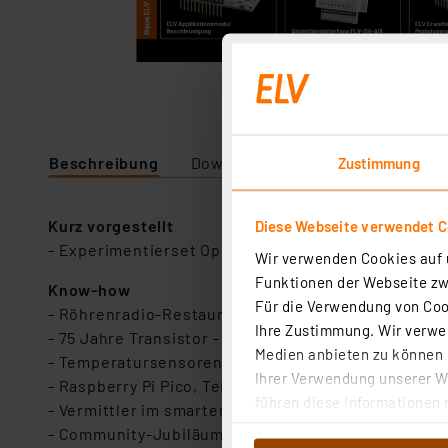
Beschreibung
Downloads
Zustimmung
Kurz vorgestellt
Diese Webseite verwendet C
- Experimentierset Operationsverstärker - Beispiel
Wir verwenden Cookies auf u
Funktionen der Webseite zwi
Know-how
Für die Verwendung von Cook
- Röhrenradio-Restaurierung Teil 10 - Restaurier
Ihre Zustimmung. Wir verwen
- 75 Jahre Transistor - Wie eine lange Entwicklung 
Medien anbieten zu können u
- Temperatursensoren - Vom Thermoelement bis zu
Ihrer Verwendung unserer We
- Raspberry Pi Pico, Teil 2 - Perfektes Duo mit dem 
führen diese Informationen 
- Vermittler im smarten Zuhause Teil 4 - Node-RED
im Rahmen Ihrer Nutzung der
- Community-Jubiläum - 10. Homematic Usertreffen 