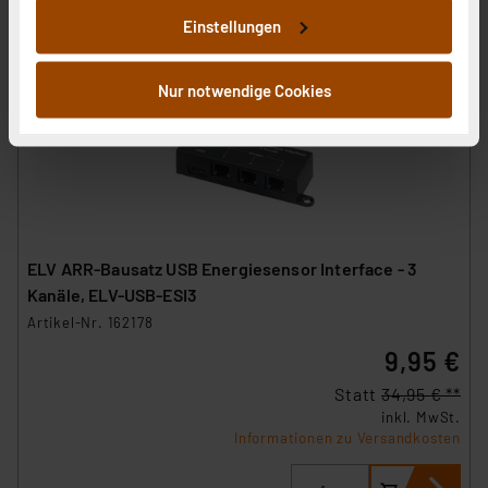
an unsere Partner für soziale Medien, Werbung und
Einstellungen
Analysen weiter. Unsere Partner führen diese
Informationen möglicherweise mit weiteren Daten
zusammen, die Sie ihnen bereitgestellt haben oder die
Nur notwendige Cookies
sie im Rahmen Ihrer Nutzung der Dienste gesammelt
haben. Indem Sie auf „Alle akzeptieren“ klicken,
stimmen Sie sowohl dem Speichern und Abrufen von
Informationen auf Ihrem gerät (§25 Abs.1 TTDSG) sowie
der anschließenden Weiterverarbeitung für die
nachfolgend dargestellten bzw. die von Ihnen
ELV ARR-Bausatz USB Energiesensor Interface - 3
ausgewählten Verarbeitungszwecke (Art. 6 Abs.1a DSG-
Kanäle, ELV-USB-ESI3
VO) zu. Eine detaillierte Auflistung der einzelnen
Cookies nach Zweck und Anbieter ist durch Klick auf
Artikel-Nr. 162178
den Button „Ablehnen oder Einstellungen“ abrufbar. Sie
9,95 €
können die Verwendung nicht notwendiger Cookies
Statt
34,95 € **
ablehnen oder ihr ganz oder teilweise zustimmen. Ihre
inkl. MwSt.
erteilte Zustimmung können Sie jederzeit unter dem
Informationen zu Versandkosten
Link „Cookie Einstellungen“ anpassen oder widerrufen.
Die Rechtmäßigkeit der Speicherung, Abrufung und