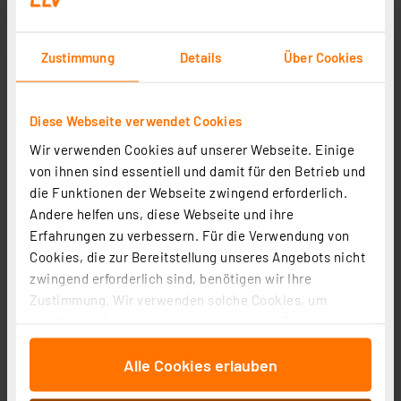
Zustimmung
Details
Über Cookies
Diese Webseite verwendet Cookies
ELV Bausatz LoRaWAN® Energiezähler-
Wir verwenden Cookies auf unserer Webseite. Einige
Sensorschnittstelle, ELV-LW-ESI
von ihnen sind essentiell und damit für den Betrieb und
Artikel-Nr. 157439
die Funktionen der Webseite zwingend erforderlich.
1
2
3
4
5
(1)
Andere helfen uns, diese Webseite und ihre
Erfahrungen zu verbessern. Für die Verwendung von
17,95 €
Cookies, die zur Bereitstellung unseres Angebots nicht
Statt
39,95 € **
zwingend erforderlich sind, benötigen wir Ihre
inkl. MwSt.
Zustimmung. Wir verwenden solche Cookies, um
Informationen zu Versandkosten
Inhalte und Anzeigen zu personalisieren, Funktionen
für soziale Medien anbieten zu können und die Zugriffe
Alle Cookies erlauben
auf unsere Website zu analysieren. Außerdem geben
wir Informationen zu Ihrer Verwendung unserer Website