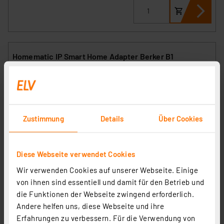
Homematic IP Smart Home Adapter Berker B1
Artikel-Nr. 144740
1
2
3
4
5
(1)
2,95 €
Zustimmung
Details
Über Cookies
inkl. MwSt.
Informationen zu Versandkosten
Diese Webseite verwendet Cookies
Wir verwenden Cookies auf unserer Webseite. Einige
von ihnen sind essentiell und damit für den Betrieb und
die Funktionen der Webseite zwingend erforderlich.
Homematic IP Smart Home Adapter Jung J1
Andere helfen uns, diese Webseite und ihre
Artikel-Nr. 144742
Erfahrungen zu verbessern. Für die Verwendung von