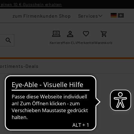
einen 10 € Gutschein erhalten
Services
zum Firmenkunden Shop
Karriere
Mein ELV
Merkzettel
Warenkorb
ortiments-Deals