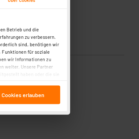
en Betrieb und die
Erfahrungen zu verbessern.
rderlich sind, benötigen wir
 Funktionen für soziale
ben wir Informationen zu
n weiter. Unsere Partner
tgestellt haben oder die sie
cken, stimmen Sie sowohl
anschließenden
e Cookies erlauben
beitungszwecke (Art. 6
 ist durch Klick auf den
 Cookies ablehnen oder ihr
 „Cookie Einstellungen“
tung dieser Daten zur
ser-Einstellungen können