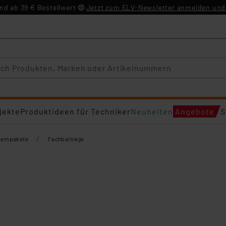
d ab 39 € Bestellwert
Jetzt zum ELV-Newsletter anmelden und 
jekte
Produktideen für Techniker
Neuheiten
Angebote
S
/
Lernpakete
Fachbeiträge