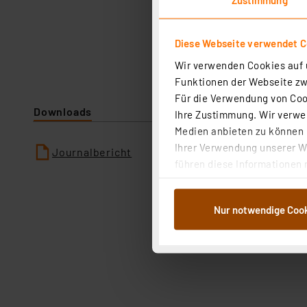
Diese Webseite verwendet C
Wir verwenden Cookies auf u
Funktionen der Webseite zwi
Für die Verwendung von Cook
Downloads
Ihre Zustimmung. Wir verwen
Medien anbieten zu können u
Ihrer Verwendung unserer We
Journalbericht
führen diese Informationen 
im Rahmen Ihrer Nutzung der
dem Speichern und Abrufen 
Nur notwendige Coo
Weiterverarbeitung für die 
Abs.1a DSG-VO) zu. Eine deta
Button „Ablehnen oder Einst
ganz oder teilweise zustimm
anpassen oder widerrufen. 
Auswertung und Analyse bis 