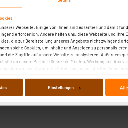
ookies
nserer Webseite. Einige von ihnen sind essentiell und damit für d
ngend erforderlich. Andere helfen uns, diese Webseite und ihre 
ies, die zur Bereitstellung unseres Angebots nicht zwingend erfo
den solche Cookies, um Inhalte und Anzeigen zu personalisieren,
nd die Zugriffe auf unsere Website zu analysieren. Außerdem ge
bsite an unsere Partner für soziale Medien, Werbung und Analyse
möglicherweise mit weiteren Daten zusammen, die Sie ihnen berei
 Dienste gesammelt haben. Indem Sie auf „Alle akzeptieren“ kli
von Informationen auf Ihrem gerät (§25 Abs.1 TTDSG) sowie der 
All
kies
Einstellungen
nachfolgend dargestellten bzw. die von Ihnen ausgewählten Verar
illierte Auflistung der einzelnen Cookies nach Zweck und Anbieter
ellungen“ abrufbar. Sie können die Verwendung nicht notwendiger
en. Ihre erteilte Zustimmung können Sie jederzeit unter dem Link
Die Rechtmäßigkeit der Speicherung, Abrufung und Weiterverarbei
zum Zeitpunkt des Widerrufs bleibt hiervon unberührt. Ihre Brow