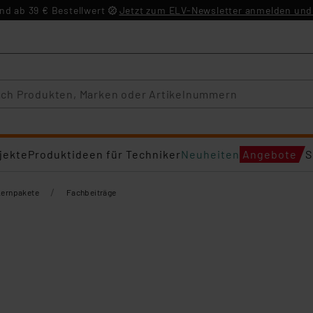
d ab 39 € Bestellwert
Jetzt zum ELV-Newsletter anmelden und 
jekte
Produktideen für Techniker
Neuheiten
Angebote
S
/
Lernpakete
Fachbeiträge