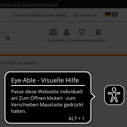
einen 10 € Gutschein erhalten
Services
zum Firmenkunden Shop
Karriere
Mein ELV
Merkzettel
Warenkorb
ortiments-Deals