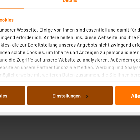
ookies
nserer Webseite. Einige von ihnen sind essentiell und damit für d
ngend erforderlich. Andere helfen uns, diese Webseite und ihre 
ies, die zur Bereitstellung unseres Angebots nicht zwingend erfo
den solche Cookies, um Inhalte und Anzeigen zu personalisieren,
nd die Zugriffe auf unsere Website zu analysieren. Außerdem ge
bsite an unsere Partner für soziale Medien, Werbung und Analyse
möglicherweise mit weiteren Daten zusammen, die Sie ihnen berei
 Dienste gesammelt haben. Indem Sie auf „Alle akzeptieren“ kli
von Informationen auf Ihrem gerät (§25 Abs.1 TTDSG) sowie der 
All
kies
Einstellungen
nachfolgend dargestellten bzw. die von Ihnen ausgewählten Verar
illierte Auflistung der einzelnen Cookies nach Zweck und Anbieter
ellungen“ abrufbar. Sie können die Verwendung nicht notwendiger
en. Ihre erteilte Zustimmung können Sie jederzeit unter dem Link
Die Rechtmäßigkeit der Speicherung, Abrufung und Weiterverarbei
zum Zeitpunkt des Widerrufs bleibt hiervon unberührt. Ihre Brow