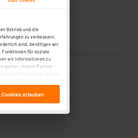
en Betrieb und die
Erfahrungen zu verbessern.
rderlich sind, benötigen wir
 Funktionen für soziale
ben wir Informationen zu
n weiter. Unsere Partner
tgestellt haben oder die sie
cken, stimmen Sie sowohl
anschließenden
e Cookies erlauben
beitungszwecke (Art. 6
 ist durch Klick auf den
 Cookies ablehnen oder ihr
 „Cookie Einstellungen“
tung dieser Daten zur
ser-Einstellungen können