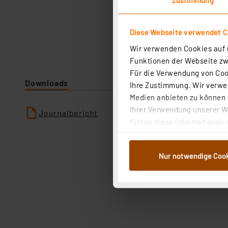
Diese Webseite verwendet C
Wir verwenden Cookies auf u
Funktionen der Webseite zwi
Für die Verwendung von Cook
Downloads
Ihre Zustimmung. Wir verwen
Medien anbieten zu können u
Ihrer Verwendung unserer We
Journalbericht
führen diese Informationen 
im Rahmen Ihrer Nutzung der
dem Speichern und Abrufen 
Nur notwendige Coo
Weiterverarbeitung für die 
Abs.1a DSG-VO) zu. Eine deta
Button „Ablehnen oder Einst
ganz oder teilweise zustimm
anpassen oder widerrufen. 
Auswertung und Analyse bis 