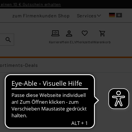
einen 10 € Gutschein erhalten
Services
zum Firmenkunden Shop
Karriere
Mein ELV
Merkzettel
Warenkorb
ortiments-Deals