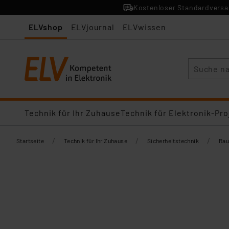
Kostenloser Standardversan
ELVshop
ELVjournal
ELVwissen
Suche
Technik für Ihr Zuhause
Technik für Elektronik-Pro
/
/
/
Startseite
Technik für Ihr Zuhause
Sicherheitstechnik
Rau