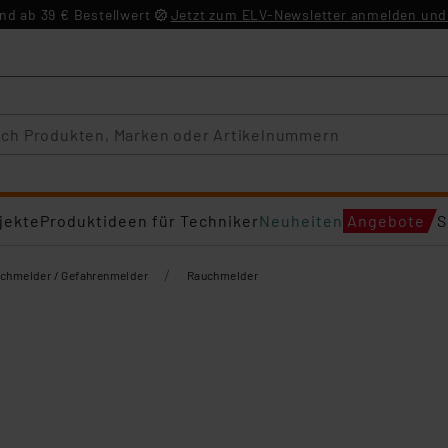
d ab 39 € Bestellwert
Jetzt zum ELV-Newsletter anmelden und 
jekte
Produktideen für Techniker
Neuheiten
Angebote
S
/
chmelder / Gefahrenmelder
Rauchmelder