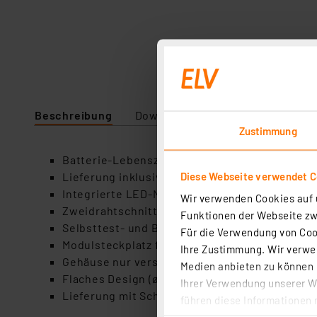
Beschreibung
Downloads
Zustimmung
Batterie-Lebenszeit mind. 7 Jahre (typ. 10Jahr
Diese Webseite verwendet C
Lieferung inklusive hochwertiger Longlife-Ba
Integrierte LED-Notbeleuchtung bei Alarmau
Wir verwenden Cookies auf u
Zweidrahtschnittstelle für die leitungsgebun
Funktionen der Webseite zwi
Selbsttest- und Batterie-Überwachungsfunktio
Für die Verwendung von Cook
Modulsteckplatz für die Nachrüstung mit Rela
Ihre Zustimmung. Wir verwen
Gehäuse nur verschließbar, wenn alle Batterie
Medien anbieten zu können u
Flaches Design (ø 120 mm, H: 44 mm)
Ihrer Verwendung unserer We
Lieferung mit Schaltmodul für die Aktivieru
führen diese Informationen 
im Rahmen Ihrer Nutzung der