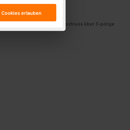
anschließenden
e Cookies erlauben
beitungszwecke (Art. 6
 ist durch Klick auf den
)/ 0,5 A (AC) belastbar ist. Anschluss über 3-polige
 Cookies ablehnen oder ihr
 „Cookie Einstellungen“
tung dieser Daten zur
ser-Einstellungen können
r erneut angezeigt wird.
Einbindung von Cookies
. 49 (1) lit. a DSGVO.
n der Datenschutzerklärung.
s Land mit unzureichendem
örden personenbezogene
r Europäer bestehen.
ln der Europäischen
 Art der übermittelten