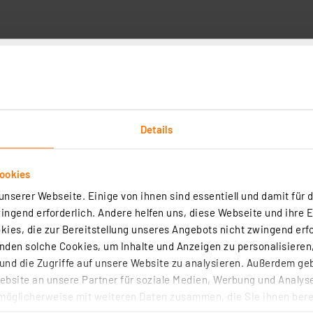
Details
e)
ookies
tterien
slösung
nserer Webseite. Einige von ihnen sind essentiell und damit für d
dene Vernetzung von bis zu 40 Meldern über bis zu 400 m
ngend erforderlich. Andere helfen uns, diese Webseite und ihre 
n, integrierte Sirene
ies, die zur Bereitstellung unseres Angebots nicht zwingend erfo
ismodul.
den solche Cookies, um Inhalte und Anzeigen zu personalisieren,
n eingelegt sind
nd die Zugriffe auf unsere Website zu analysieren. Außerdem ge
bsite an unsere Partner für soziale Medien, Werbung und Analyse
ng von Beleuchtungen, Alarmgebern, Alarmanlagen und Ala
möglicherweise mit weiteren Daten zusammen, die Sie ihnen berei
 Dienste gesammelt haben. Indem Sie auf „Alle akzeptieren“ kli