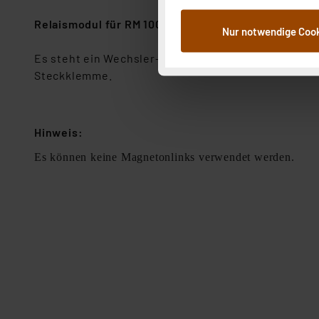
dem Speichern und Abrufen 
Relaismodul für RM 100
Nur notwendige Coo
Weiterverarbeitung für die 
Abs.1a DSG-VO) zu. Eine deta
Es steht ein Wechsler-Kontakt (Öffner und Schließer)
Button „Ablehnen oder Einst
Steckklemme.
ganz oder teilweise zustimm
anpassen oder widerrufen. 
Auswertung und Analyse bis 
Hinweis:
dazu führen, dass die Einst
Es können keine Magnetonlinks verwendet werden.
„Einige Drittanbieter verar
dieser Drittanbieter umfasst
Nähere Infos zu diesen Drit
Für die USA besteht kein A
Datenschutz nach EU-Standa
Daten in Überwachungsprogr
Unsere Kooperation mit dies
Kommission sowie einer eige
Daten, verbundenen Risiken