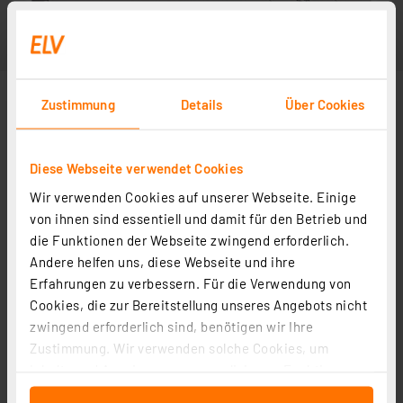
Zustimmung
Details
Über Cookies
Diese Webseite verwendet Cookies
Wir verwenden Cookies auf unserer Webseite. Einige
von ihnen sind essentiell und damit für den Betrieb und
die Funktionen der Webseite zwingend erforderlich.
Andere helfen uns, diese Webseite und ihre
Zubehör
Erfahrungen zu verbessern. Für die Verwendung von
Cookies, die zur Bereitstellung unseres Angebots nicht
zwingend erforderlich sind, benötigen wir Ihre
Sicherheits-Krokodilklemme XKK-1001, schwarz, 4 mm
Zustimmung. Wir verwenden solche Cookies, um
Artikel-Nr. 043779
Inhalte und Anzeigen zu personalisieren, Funktionen
für soziale Medien anbieten zu können und die Zugriffe
3,95 €