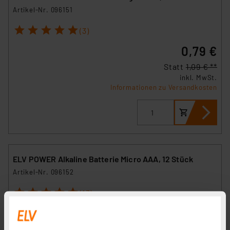
Artikel-Nr. 096151
1
2
3
4
5
(3)
0,79 €
Statt
1,09 € **
inkl. MwSt.
Informationen zu Versandkosten
ELV POWER Alkaline Batterie Micro AAA, 12 Stück
Artikel-Nr. 096152
1
2
3
4
5
(13)
2,36 €
inkl. MwSt.