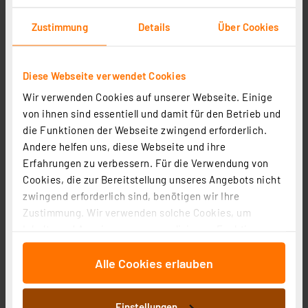
Informationen zu Versandkosten
Zustimmung
Details
Über Cookies
Diese Webseite verwendet Cookies
Wir verwenden Cookies auf unserer Webseite. Einige
von ihnen sind essentiell und damit für den Betrieb und
die Funktionen der Webseite zwingend erforderlich.
Andere helfen uns, diese Webseite und ihre
ELV POWER Alkaline Batterie Micro AAA, einzeln
Erfahrungen zu verbessern. Für die Verwendung von
Artikel-Nr. 106501
Cookies, die zur Bereitstellung unseres Angebots nicht
1
2
3
4
5
(2)
zwingend erforderlich sind, benötigen wir Ihre
Zustimmung. Wir verwenden solche Cookies, um
0,20 €
Inhalte und Anzeigen zu personalisieren, Funktionen
Statt
0,28 € **
für soziale Medien anbieten zu können und die Zugriffe
inkl. MwSt.
Alle Cookies erlauben
auf unsere Website zu analysieren. Außerdem geben
Informationen zu Versandkosten
wir Informationen zu Ihrer Verwendung unserer Website
an unsere Partner für soziale Medien, Werbung und
Einstellungen