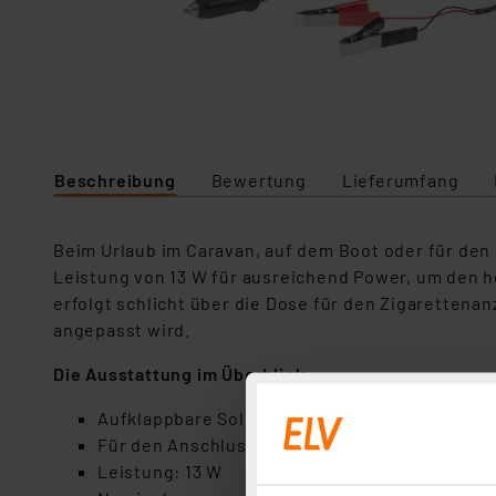
Beschreibung
Bewertung
Lieferumfang
Beim Urlaub im Caravan, auf dem Boot oder für den 
Leistung von 13 W für ausreichend Power, um den 
erfolgt schlicht über die Dose für den Zigaretten
angepasst wird.
Die Ausstattung im Überblick:
Aufklappbare Solareinheit im praktischen Tra
Für den Anschluss an die Caravan-, Pkw-, Lkw
Leistung: 13 W