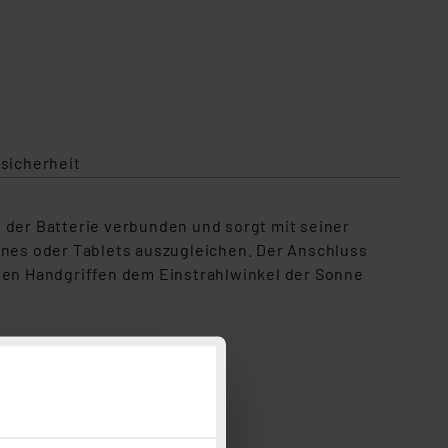
sicherheit
 der Batterie verbunden und sorgt mit seiner
nes oder Tablets auszugleichen. Der Anschluss
igen Handgriffen dem Einstrahlwinkel der Sonne