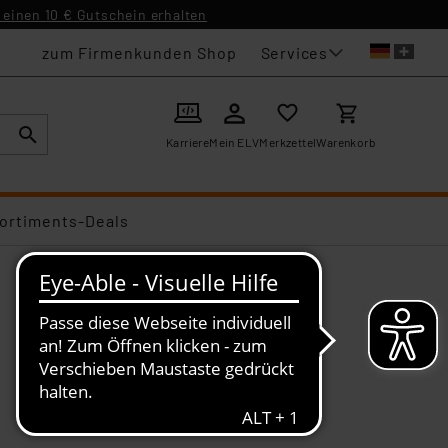
einen 10 € Gutschein erhalten
Services
zum Firmenkunden Shop
Karriere
Mein ELV
Merkzettel
Warenkorb
ortiments-Deals