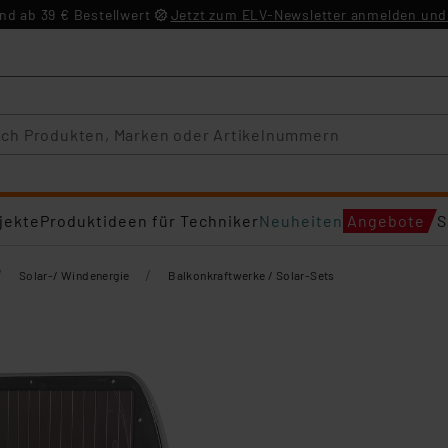
d ab 39 € Bestellwert
Jetzt zum ELV-Newsletter anmelden und 
jekte
Produktideen für Techniker
Neuheiten
Angebote
S
/
/
Solar-/ Windenergie
Balkonkraftwerke / Solar-Sets