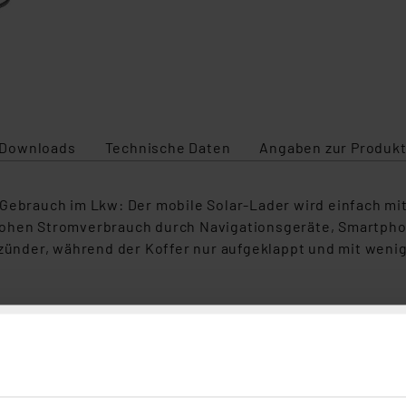
Downloads
Technische Daten
Angaben zur Produkt
Gebrauch im Lkw: Der mobile Solar-Lader wird einfach mit
hohen Stromverbrauch durch Navigationsgeräte, Smartpho
anzünder, während der Koffer nur aufgeklappt und mit wen
gekoffer
- oder Bootsbatterie