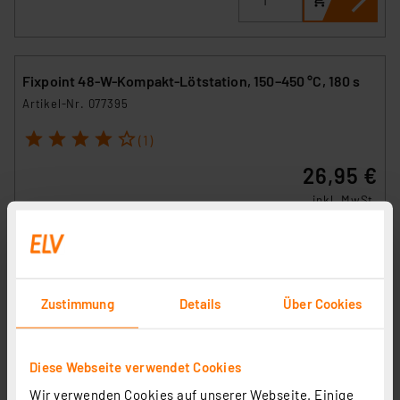
Fixpoint 48-W-Kompakt-Lötstation, 150–450 °C, 180 s
Artikel-Nr. 077395
1
2
3
4
5
(1)
26,95 €
inkl. MwSt.
Informationen zu Versandkosten
Zustimmung
Details
Über Cookies
Diese Webseite verwendet Cookies
Wir verwenden Cookies auf unserer Webseite. Einige