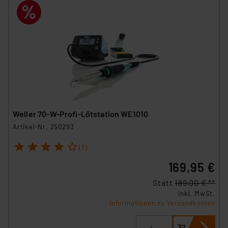
Weller 70-W-Profi-Lötstation WE1010
Artikel-Nr. 250293
1
2
3
4
5
(1)
169,95 €
Statt
189,00 € **
inkl. MwSt.
Informationen zu Versandkosten