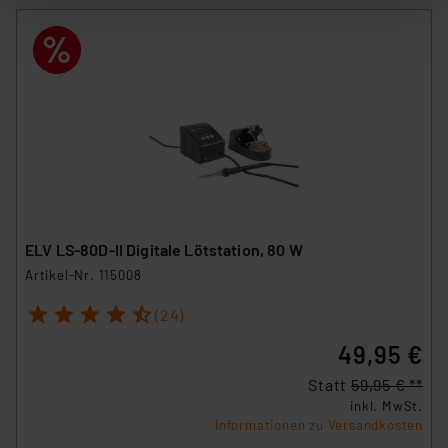
Informationen auf Ihrem gerät (§25 Abs.1 TTDSG) sowie
der anschließenden Weiterverarbeitung für die
nachfolgend dargestellten bzw. die von Ihnen
ausgewählten Verarbeitungszwecke (Art. 6 Abs.1a DSG-
VO) zu. Eine detaillierte Auflistung der einzelnen
Cookies nach Zweck und Anbieter ist durch Klick auf
den Button „Ablehnen oder Einstellungen“ abrufbar. Sie
können die Verwendung nicht notwendiger Cookies
ablehnen oder ihr ganz oder teilweise zustimmen. Ihre
erteilte Zustimmung können Sie jederzeit unter dem
Link „Cookie Einstellungen“ anpassen oder widerrufen.
ELV LS-80D-II Digitale Lötstation, 80 W
Die Rechtmäßigkeit der Speicherung, Abrufung und
Artikel-Nr. 115008
Weiterverarbeitung dieser Daten zur Auswertung und
1
2
3
4
5
Analyse bis zum Zeitpunkt des Widerrufs bleibt hiervon
(24)
unberührt. Ihre Browser-Einstellungen können dazu
49,95 €
führen, dass die Einstellungen nicht längerfristig
Statt
59,95 € **
gespeichert werden und dieses Banner erneut
inkl. MwSt.
angezeigt wird.
Informationen zu Versandkosten