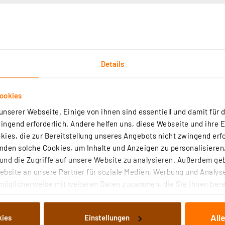
it
kunden
Details
ookies
nserer Webseite. Einige von ihnen sind essentiell und damit für d
ngend erforderlich. Andere helfen uns, diese Webseite und ihre 
ies, die zur Bereitstellung unseres Angebots nicht zwingend erfo
pf
den solche Cookies, um Inhalte und Anzeigen zu personalisieren,
nd die Zugriffe auf unsere Website zu analysieren. Außerdem ge
 Sensoren
bsite an unsere Partner für soziale Medien, Werbung und Analyse
eitabläufen
möglicherweise mit weiteren Daten zusammen, die Sie ihnen berei
nischer Vorgänge
 Dienste gesammelt haben. Indem Sie auf „Alle akzeptieren“ kli
von Informationen auf Ihrem gerät (§25 Abs.1 TTDSG) sowie der 
All
kies
Einstellungen
nachfolgend dargestellten bzw. die von Ihnen ausgewählten Verar