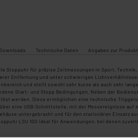
Downloads
Technische Daten
Angaben zur Produkt
lle Stoppuhr für präzise Zeitmessungen in Sport, Technik
rer Entfernung und unter schwierigen Lichtverhältnissen
bereich und stellt sowohl sehr kurze als auch sehr lange 
iedene Start‑ und Stopp Bedingungen. Neben der Bedienu
elöst werden. Diese ermöglichen eine technische Trigger
über eine USB‑Schnittstelle, mit der Messereignisse auf e
gehäuse untergebracht und für den stationären Einsatz a
Stoppuhr LSU 100 ideal für Anwendungen, bei denen zuverl