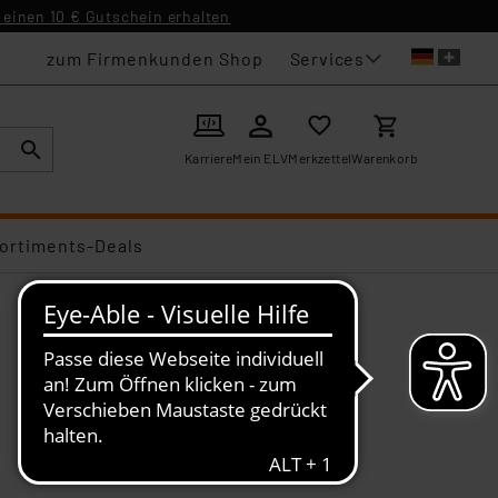
einen 10 € Gutschein erhalten
Services
zum Firmenkunden Shop
Karriere
Mein ELV
Merkzettel
Warenkorb
ortiments-Deals