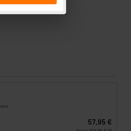
 ist durch Klick auf den
 Cookies ablehnen oder ihr
 „Cookie Einstellungen“
tung dieser Daten zur
ser-Einstellungen können
r erneut angezeigt wird.
Einbindung von Cookies
. 49 (1) lit. a DSGVO.
n der Datenschutzerklärung.
s Land mit unzureichendem
örden personenbezogene
r Europäer bestehen.
ln der Europäischen
 Art der übermittelten
ietet
57,95 €
Statt
159,95 € **