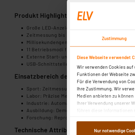
Produkt Highlights
Große LED‑Anzeige mit sehr guter Ablesbarke
Zeitmessung bis 99 Stunden 59 Minuten 59 Se
Zustimmung
Millisekundengenaue Auflösung
11 Betriebsmodi für flexible Messaufgaben
Externe Start‑ und Stopp Eingänge
Diese Webseite verwendet C
USB‑Schnittstelle zur Datenausgabe
Wir verwenden Cookies auf u
Funktionen der Webseite zwi
Einsatzbereich des Produktes
Für die Verwendung von Cook
Sport: Zeitmessung bei Training und Wettkam
Ihre Zustimmung. Wir verwen
Labor: Präzise Messung von Prozesszeiten
Medien anbieten zu können u
Industrie: Automatisierte Zeitmessungen mit
Ihrer Verwendung unserer We
Ausbildung: Demonstration und Analyse von Z
führen diese Informationen 
Forschung: Reproduzierbare Messungen tech
im Rahmen Ihrer Nutzung der
dem Speichern und Abrufen 
Technische Attribute
Nur notwendige Coo
Weiterverarbeitung für die 