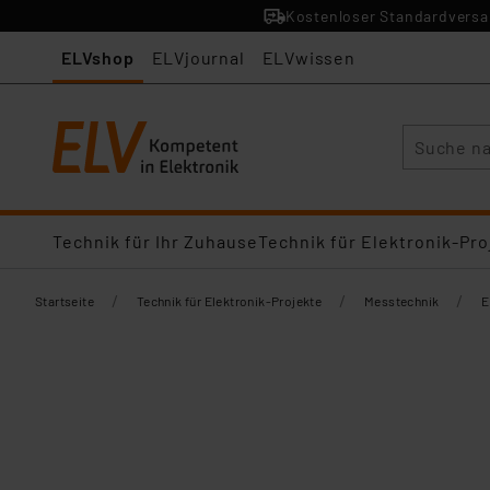
Kostenloser Standardversan
ELVshop
ELVjournal
ELVwissen
Suche
Technik für Ihr Zuhause
Technik für Elektronik-Pro
/
/
/
Startseite
Technik für Elektronik-Projekte
Messtechnik
E