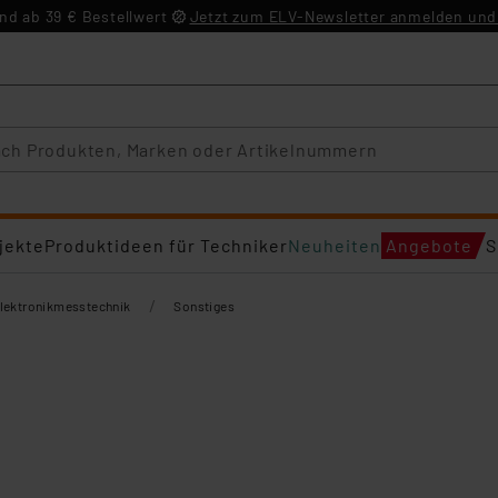
d ab 39 € Bestellwert
Jetzt zum ELV-Newsletter anmelden und 
jekte
Produktideen für Techniker
Neuheiten
Angebote
S
/
lektronikmesstechnik
Sonstiges