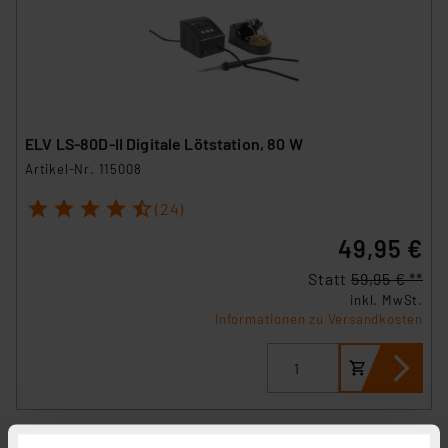
ELV LS-80D-II Digitale Lötstation, 80 W
Artikel-Nr. 115008
1
2
3
4
5
(24)
49,95 €
Statt
59,95 € **
inkl. MwSt.
Informationen zu Versandkosten