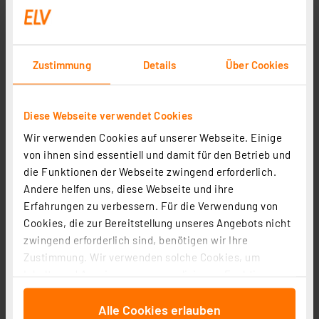
Zustimmung
Details
Über Cookies
ELV Platinenhalter, drehbar
Diese Webseite verwendet Cookies
Artikel-Nr. 127791
Wir verwenden Cookies auf unserer Webseite. Einige
von ihnen sind essentiell und damit für den Betrieb und
1
2
3
4
5
(7)
die Funktionen der Webseite zwingend erforderlich.
9,95 €
Andere helfen uns, diese Webseite und ihre
Erfahrungen zu verbessern. Für die Verwendung von
inkl. MwSt.
Cookies, die zur Bereitstellung unseres Angebots nicht
Informationen zu Versandkosten
zwingend erforderlich sind, benötigen wir Ihre
Zustimmung. Wir verwenden solche Cookies, um
Inhalte und Anzeigen zu personalisieren, Funktionen
für soziale Medien anbieten zu können und die Zugriffe
Alle Cookies erlauben
auf unsere Website zu analysieren. Außerdem geben