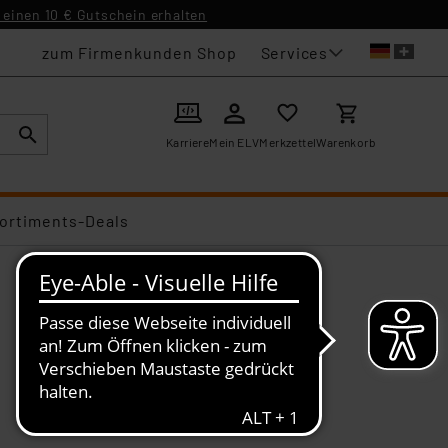
einen 10 € Gutschein erhalten
Services
zum Firmenkunden Shop
Karriere
Mein ELV
Merkzettel
Warenkorb
ortiments-Deals