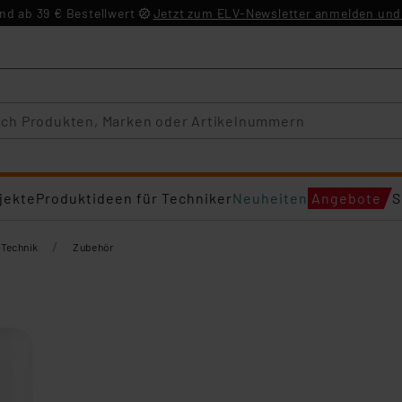
d ab 39 € Bestellwert
Jetzt zum ELV-Newsletter anmelden und 
jekte
Produktideen für Techniker
Neuheiten
Angebote
S
/
Technik
Zubehör