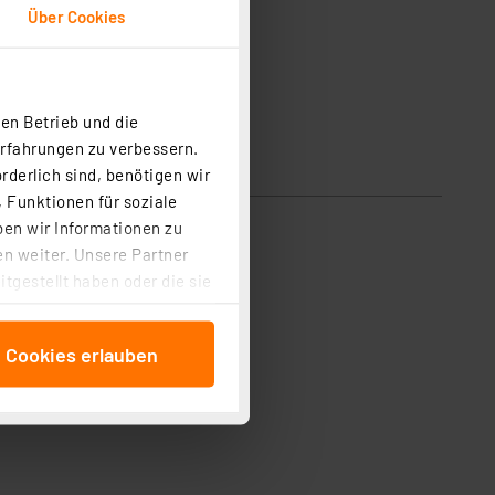
Über Cookies
Lieferung ohne LED-TM1
en Betrieb und die
Erfahrungen zu verbessern.
rderlich sind, benötigen wir
 Funktionen für soziale
ben wir Informationen zu
n weiter. Unsere Partner
tgestellt haben oder die sie
cken, stimmen Sie sowohl
anschließenden
e Cookies erlauben
beitungszwecke (Art. 6
 ist durch Klick auf den
 Cookies ablehnen oder ihr
 „Cookie Einstellungen“
tung dieser Daten zur
ser-Einstellungen können