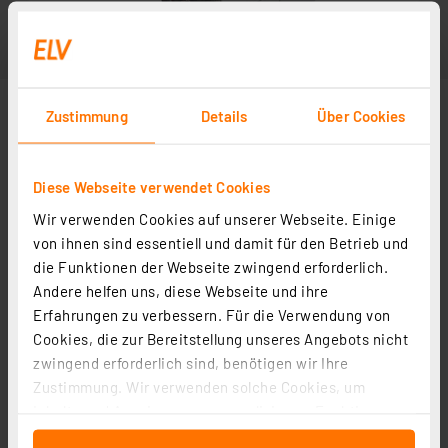
Zustimmung
Details
Über Cookies
Diese Webseite verwendet Cookies
Wir verwenden Cookies auf unserer Webseite. Einige
von ihnen sind essentiell und damit für den Betrieb und
die Funktionen der Webseite zwingend erforderlich.
Andere helfen uns, diese Webseite und ihre
In Fachbeitrag enthalten
Erfahrungen zu verbessern. Für die Verwendung von
Cookies, die zur Bereitstellung unseres Angebots nicht
zwingend erforderlich sind, benötigen wir Ihre
Leser-testen das ELV Funk-Kamerasystem KS200 HD
Zustimmung. Wir verwenden solche Cookies, um
mit App
Inhalte und Anzeigen zu personalisieren, Funktionen
Artikel-Nr. 206881
für soziale Medien anbieten zu können und die Zugriffe