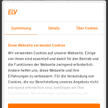
Zustimmung
Details
Über Cookies
Diese Webseite verwendet Cookies
Wir verwenden Cookies auf unserer Webseite. Einige
von ihnen sind essentiell und damit für den Betrieb und
die Funktionen der Webseite zwingend erforderlich.
Andere helfen uns, diese Webseite und ihre
In Fachbeitrag enthalten
Erfahrungen zu verbessern. Für die Verwendung von
Cookies, die zur Bereitstellung unseres Angebots nicht
zwingend erforderlich sind, benötigen wir Ihre
LoRaWAN® leicht gemacht - Make-Special
Zustimmung. Wir verwenden solche Cookies, um
Artikel-Nr. 254176
Inhalte und Anzeigen zu personalisieren, Funktionen
für soziale Medien anbieten zu können und die Zugriffe