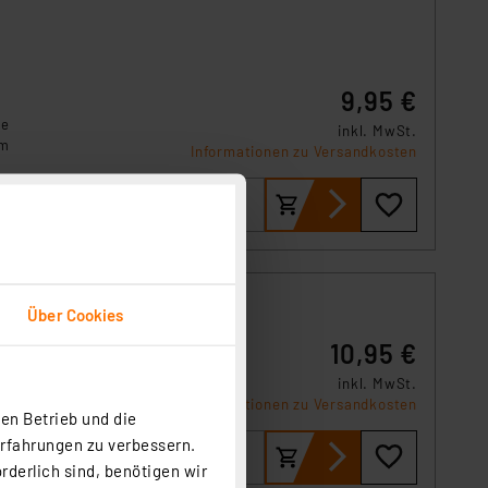
9,95 €
te
inkl. MwSt.
um
Informationen zu Versandkosten
Über Cookies
10,95 €
inkl. MwSt.
Informationen zu Versandkosten
 sowie
en Betrieb und die
Erfahrungen zu verbessern.
rderlich sind, benötigen wir