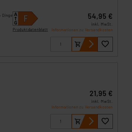
r Europäer bestehen.
ln der Europäischen
54,95 €
e Dinge
 Art der übermittelten
inkl. MwSt.
Produktdatenblatt
Informationen zu Versandkosten
21,95 €
inkl. MwSt.
.
Informationen zu Versandkosten