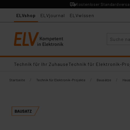
Kostenloser Standardversan
ELVshop
ELVjournal
ELVwissen
Suche
Technik für Ihr Zuhause
Technik für Elektronik-Pro
/
/
/
Startseite
Technik für Elektronik-Projekte
Bausätze
Haus