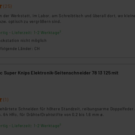
ammen verarbeiten, ohne dass hiergegen Klagemöglichkeiten fü
(25)
en Dienstleistern stützt sich auf die Standarddatenschutzklause
in der Werkstatt, im Labor, am Schreibtisch und überall dort, wo klein
nen Beurteilung der mit der Datenübermittlung, insbesondere der
zw. optisch zu vergrößern sind.
.“
rtig - Lieferzeit: 1-2 Werktage²
ckstation nicht möglich
klärung
n folgende Länder: CH
c Super Knips Elektronik-Seitenschneider 78 13 125 mit
(1)
gehärtete Schneiden für höhere Standzeit, reibungsarme Doppelfeder
 64 HRc, für Drähte/Drahtstifte von 0,2 bis 1,6 mm ø.
rtig - Lieferzeit: 1-2 Werktage²