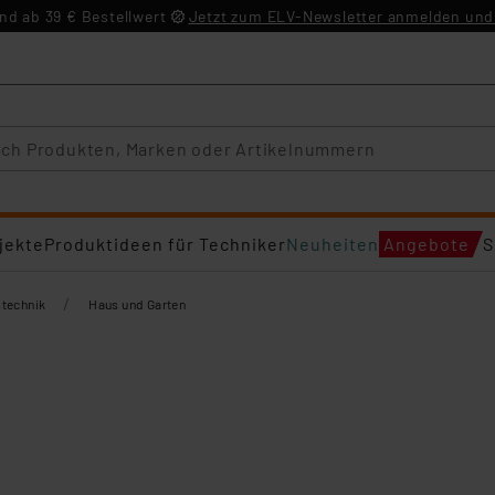
d ab 39 € Bestellwert
Jetzt zum ELV-Newsletter anmelden und 
jekte
Produktideen für Techniker
Neuheiten
Angebote
S
/
technik
Haus und Garten