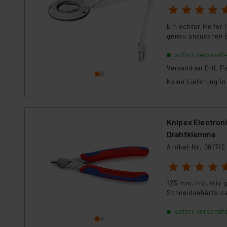
Daten in Überwachungsprogr
1
2
3
4
5
Unsere Kooperation mit dies
Ein echter Helfer 
Kommission sowie einer eige
genau anzusehen b
Daten, verbundenen Risiken
sofort versandfe
Versand an DHL Pa
Impressum
|
Datenschutzer
Keine Lieferung i
Knipex Electroni
Drahtklemme
Artikel-Nr. 081712
1
2
3
4
5
125 mm, induktiv 
Schneidenhärte ca.
sofort versandfe