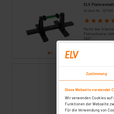
ELV Platinenhalt
Artikel-Nr. 127791
1
2
3
4
5
Macht das Arbeite
Platinenhalter häl
360°.
sofort versandfe
ELV No-Clean Löt
Zustimmung
Artikel-Nr. 107680
1
2
3
4
5
Diese Webseite verwendet C
No-Clean-Lötzinn 
Wir verwenden Cookies auf u
auf vorverzinnten 
Funktionen der Webseite zwi
Für die Verwendung von Cook
sofort versandfe