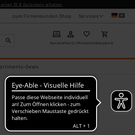
einen 10 € Gutschein erhalten
Services
zum Firmenkunden Shop
Karriere
Mein ELV
Merkzettel
Warenkorb
ortiments-Deals