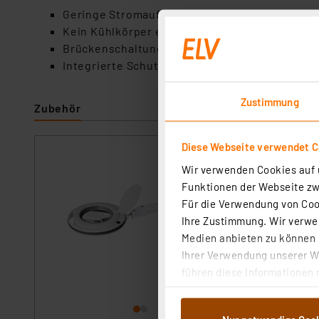
Geringe Stromaufnahme
Kein Kühlkörper erforderlich
Brückenschaltung
Integrierte Schutzmaßnahmen gegen versehen
Zustimmung
Zubehör
Diese Webseite verwendet C
ELV LED-Lupenle
Wir verwenden Cookies auf u
Linse
Funktionen der Webseite zwi
Artikel-Nr. 119035
Für die Verwendung von Cook
1
2
3
4
5
Ihre Zustimmung. Wir verwen
Medien anbieten zu können u
Ein echter Helfer 
Ihrer Verwendung unserer We
genau anzusehen b
führen diese Informationen 
sofort versandfe
im Rahmen Ihrer Nutzung der
Versand an DHL Pa
dem Speichern und Abrufen 