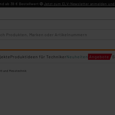
d ab 39 € Bestellwert
Jetzt zum ELV-Newsletter anmelden und 
jekte
Produktideen für Techniker
Neuheiten
Angebote
S
tt und Messtechnik