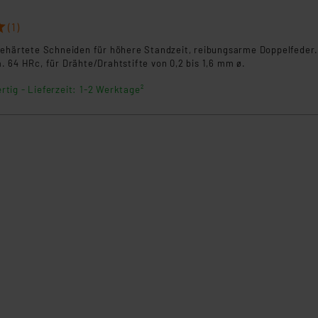
(1)
gehärtete Schneiden für höhere Standzeit, reibungsarme Doppelfeder
 64 HRc, für Drähte/Drahtstifte von 0,2 bis 1,6 mm ø.
rtig - Lieferzeit: 1-2 Werktage²