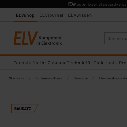
Kostenloser Standardversan
ELVshop
ELVjournal
ELVwissen
Suche
Technik für Ihr Zuhause
Technik für Elektronik-Pro
/
/
/
Startseite
Sortiments-Deals
Bausätze
Elektronikwerksta