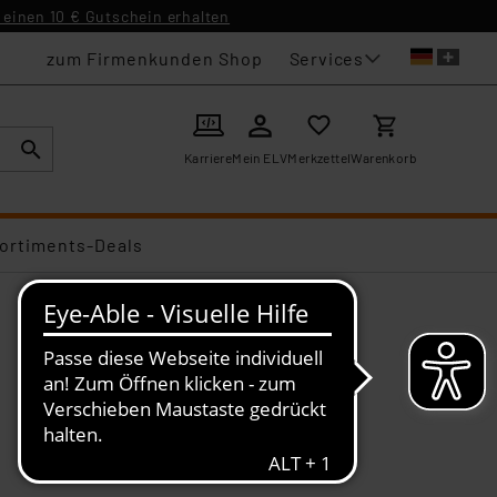
einen 10 € Gutschein erhalten
Services
zum Firmenkunden Shop
Karriere
Mein ELV
Merkzettel
Warenkorb
ortiments-Deals