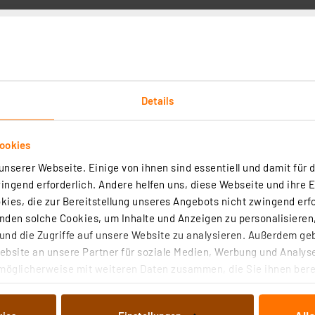
tliche Falschpolung der Versorgungsspannung
Details
ookies
uchte, 1,75-fache Vergrößerung, 730 Lumen, dimmbar, wechs
nserer Webseite. Einige von ihnen sind essentiell und damit für d
ngend erforderlich. Andere helfen uns, diese Webseite und ihre 
ies, die zur Bereitstellung unseres Angebots nicht zwingend erfo
(25)
den solche Cookies, um Inhalte und Anzeigen zu personalisieren,
nd die Zugriffe auf unsere Website zu analysieren. Außerdem ge
in der Werkstatt, im Labor, am Schreibtisch und überall dort, wo klein
bsite an unsere Partner für soziale Medien, Werbung und Analyse
zw. optisch zu vergrößern sind.
möglicherweise mit weiteren Daten zusammen, die Sie ihnen berei
rtig - Lieferzeit: 1-2 Werktage²
 Dienste gesammelt haben. Indem Sie auf „Alle akzeptieren“ kli
ckstation nicht möglich
von Informationen auf Ihrem gerät (§25 Abs.1 TTDSG) sowie der 