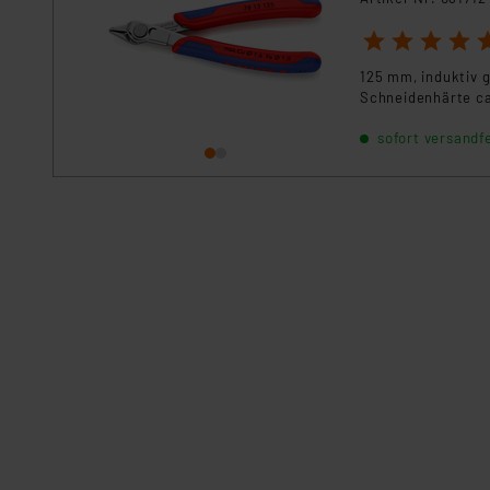
1
2
3
4
5
125 mm, induktiv 
Schneidenhärte ca.
sofort versandfe