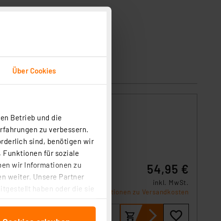
Über Cookies
elbare
en Betrieb und die
Erfahrungen zu verbessern.
rderlich sind, benötigen wir
 Funktionen für soziale
ben wir Informationen zu
54,95 €
e Dinge
n weiter. Unsere Partner
inkl. MwSt.
tgestellt haben oder die sie
Produktdatenblatt
Informationen zu Versandkosten
cken, stimmen Sie sowohl
anschließenden