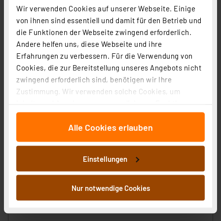
Wir verwenden Cookies auf unserer Webseite. Einige
von ihnen sind essentiell und damit für den Betrieb und
die Funktionen der Webseite zwingend erforderlich.
ELV Platinenhalter, drehbar
Andere helfen uns, diese Webseite und ihre
Artikel-Nr. 127791
Erfahrungen zu verbessern. Für die Verwendung von
Cookies, die zur Bereitstellung unseres Angebots nicht
1
2
3
4
5
(7)
zwingend erforderlich sind, benötigen wir Ihre
9,95 €
Zustimmung. Wir verwenden solche Cookies, um
Inhalte und Anzeigen zu personalisieren, Funktionen
inkl. MwSt.
für soziale Medien anbieten zu können und die Zugriffe
Informationen zu Versandkosten
Alle Cookies erlauben
auf unsere Website zu analysieren. Außerdem geben
wir Informationen zu Ihrer Verwendung unserer Website
an unsere Partner für soziale Medien, Werbung und
Einstellungen
Analysen weiter. Unsere Partner führen diese
Informationen möglicherweise mit weiteren Daten
ELV No-Clean Lötzinn bleifrei Sn99Cu1+ML, 1,5 mm, 100
zusammen, die Sie ihnen bereitgestellt haben oder die
Nur notwendige Cookies
g
sie im Rahmen Ihrer Nutzung der Dienste gesammelt
Artikel-Nr. 107680
haben. Indem Sie auf „Alle akzeptieren“ klicken,