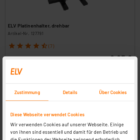
ELV Platinenhalter, drehbar
Artikel-Nr. 127791
1
2
3
4
5
(7)
9,95 €
inkl. MwSt.
Informationen zu Versandkosten
Zustimmung
Details
Über Cookies
Diese Webseite verwendet Cookies
Wir verwenden Cookies auf unserer Webseite. Einige
von ihnen sind essentiell und damit für den Betrieb und
die Funktionen der Webseite zwingend erforderlich.