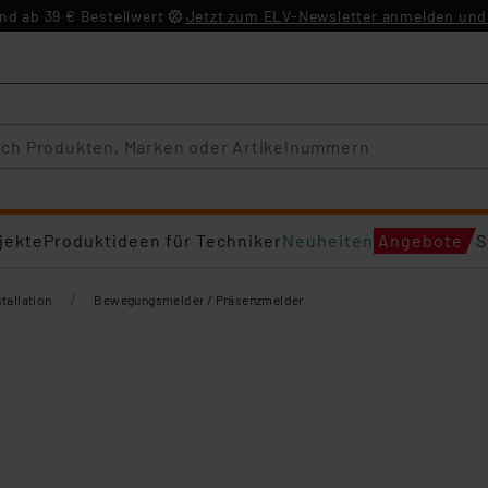
d ab 39 € Bestellwert
Jetzt zum ELV-Newsletter anmelden und 
jekte
Produktideen für Techniker
Neuheiten
Angebote
S
/
tallation
Bewegungsmelder / Präsenzmelder