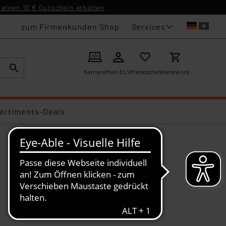
einen 10 € Gutschein erhalten
Services
zum Firmenkunden Shop
Karriere
Mein ELV
Merkzettel
Warenkorb
ortiments-Deals