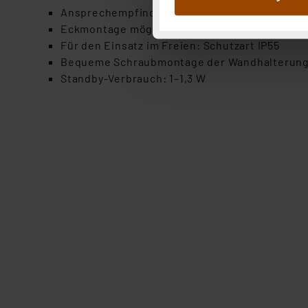
Ansprechempfindlichkeit einstellbar (2–2000 l
Abs.1a DSG-VO) zu. Eine deta
Eckmontage möglich mit mitgeliefertem Eck
Button „Ablehnen oder Einst
Für den Einsatz im Freien: Schutzart IP55
ganz oder teilweise zustimm
Bequeme Schraubmontage der Wandhalterung 
anpassen oder widerrufen. 
Standby-Verbrauch: 1–1,3 W
Auswertung und Analyse bis 
dazu führen, dass die Einst
„Einige Drittanbieter verar
dieser Drittanbieter umfasst
Nähere Infos zu diesen Drit
Für die USA besteht kein A
Datenschutz nach EU-Standa
Daten in Überwachungsprogr
Unsere Kooperation mit dies
Kommission sowie einer eige
Daten, verbundenen Risiken
Impressum
|
Datenschutzer