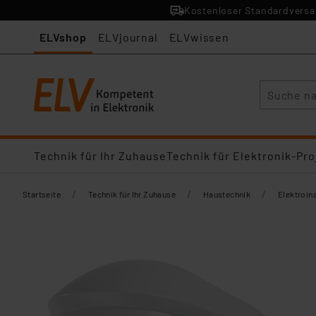
Kostenloser Standardversan
ELVshop
ELVjournal
ELVwissen
Suche
Technik für Ihr Zuhause
Technik für Elektronik-Pro
/
/
/
Startseite
Technik für Ihr Zuhause
Haustechnik
Elektroins