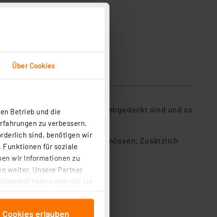
Über Cookies
htgebrauch durch einen Ring abgedeckt sind und so
en Betrieb und die
Erfahrungen zu verbessern.
rderlich sind, benötigen wir
Sie auf eine Leiter steigen müssen. Zusätzlich
 Funktionen für soziale
Verfügung.
ben wir Informationen zu
n weiter. Unsere Partner
tgestellt haben oder die sie
cken, stimmen Sie sowohl
anschließenden
e Cookies erlauben
beitungszwecke (Art. 6