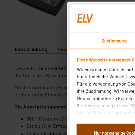
Zustimmung
Beschreibung
Bewertung
Lieferumfang
Diese Webseite verwendet C
Die Zeit-, Reichweiten- und Dämmerungseinstellung
Wir verwenden Cookies auf u
die Optik des Bewegungsmelders nicht stören.
Funktionen der Webseite zwi
Für die Verwendung von Cook
Mit der optionalen Fernbedienung können die Einst
Ihre Zustimmung. Wir verwen
stehen beim Einsatz der Fernbedienung Komfortfun
Medien anbieten zu können u
Ihrer Verwendung unserer We
Die Ausstattungsmerkmale des Bewegungsmelders 
führen diese Informationen 
360°-Rundum-Erfassung
im Rahmen Ihrer Nutzung der
Bis zu 12 m Erfassungsreichweite, stufenlos ei
dem Speichern und Abrufen 
Nur notwendige Coo
Einschaltdauer einstellbar: 3/15 s oder 1/3/5/1
Weiterverarbeitung für die 