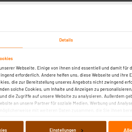
Details
Downloads
ookies
en können bequem per Einstellpoti erfolgen, die bei Nic
nserer Webseite. Einige von ihnen sind essentiell und damit für d
ngend erforderlich. Andere helfen uns, diese Webseite und ihre 
ies, die zur Bereitstellung unseres Angebots nicht zwingend erfo
ellungen auch bequem vom Boden aus erfolgen, ohne dass 
den solche Cookies, um Inhalte und Anzeigen zu personalisieren,
ktionen wie zum Beispiel ein 10-Stunden-Dauerlicht zur 
nd die Zugriffe auf unsere Website zu analysieren. Außerdem ge
bsite an unsere Partner für soziale Medien, Werbung und Analyse
im Überblick:
möglicherweise mit weiteren Daten zusammen, die Sie ihnen berei
 Dienste gesammelt haben. Indem Sie auf „Alle akzeptieren“ kli
nstellbar von 2 bis 12 m
von Informationen auf Ihrem gerät (§25 Abs.1 TTDSG) sowie der 
All
kies
Einstellungen
0/15 min
nachfolgend dargestellten bzw. die von Ihnen ausgewählten Verar