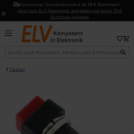
Kostenloser Standardversand ab 39 € Bestellwert
Jetzt zum ELV-Newsletter anmelden und einen 10 €
Gutschein erhalten
Suche
Taster