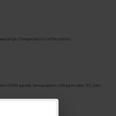
aanzeige (Temperatur/Luftfeuchte)
pm (>2000 ppm)), Genauigkeit ±50 ppm oder 5% (der