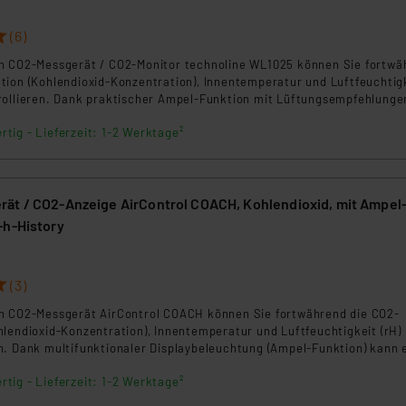
(6)
n CO2-Messgerät / CO2-Monitor technoline WL1025 können Sie fortwä
tion (Kohlendioxid-Konzentration), Innentemperatur und Luftfeuchtig
rollieren. Dank praktischer Ampel-Funktion mit Lüftungsempfehlunge
ertung und Interpretation der aktuellen CO2-Messwerte erfolgen. Da
rtig - Lieferzeit: 1-2 Werktage²
 können Sie das Gerät zwischenzeitlich auch problemlos mobil verwe
ät / CO2-Anzeige AirControl COACH, Kohlendioxid, mit Ampel
-h-History
(3)
n CO2-Messgerät AirControl COACH können Sie fortwährend die CO2-
lendioxid-Konzentration), Innentemperatur und Luftfeuchtigkeit (rH)
n. Dank multifunktionaler Displaybeleuchtung (Ampel-Funktion) kann 
g und Interpretation der aktuellen CO2-Messwerte erfolgen.
rtig - Lieferzeit: 1-2 Werktage²