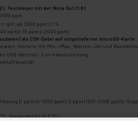
): Testsieger mit der Note Gut (1,8)
 5000 ppm
rt gilt, ab 3000 ppm ±7 %
000 ppm); 10 ppm (>2000 ppm)
sdaten) als CSV-Datei auf mitgelieferter microSD-Karte
wert, Historie mit Min.-/Max.-Werten, Uhr und Raumklim
tes USB-Netzteil; 2-m-Kabelzuleitung
umluftqualität
lösung (1 ppm (0-1000 ppm); 5 ppm (1001-2000 ppm); 10 p
°C), Genauigkeit (±0,5 °C)
ng (1 %), Genauigkeit (±5 %)