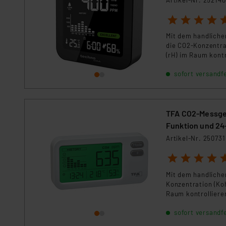
1
2
3
4
5
Mit dem handliche
die CO2-Konzentra
(rH) im Raum kont
eine schnelle Bew
sofort versandfe
integriertem Akku
TFA CO2-Messger
Funktion und 24
Artikel-Nr. 250731
1
2
3
4
5
Mit dem handliche
Konzentration (Koh
Raum kontrolliere
schnelle Bewertun
sofort versandfe