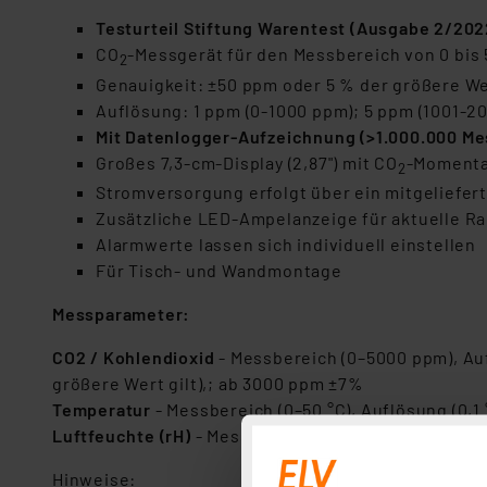
Testurteil Stiftung Warentest (Ausgabe 2/2022
CO
-Messgerät für den Messbereich von 0 bis
2
Genauigkeit: ±50 ppm oder 5 % der größere We
Auflösung: 1 ppm (0-1000 ppm); 5 ppm (1001-2
Mit Datenlogger-Aufzeichnung (>1.000.000 Mes
Großes 7,3-cm-Display (2,87") mit CO
-Momentan
2
Stromversorgung erfolgt über ein mitgeliefer
Zusätzliche LED-Ampelanzeige für aktuelle Ra
Alarmwerte lassen sich individuell einstellen
Für Tisch- und Wandmontage
Messparameter:
CO2 / Kohlendioxid
- Messbereich (0–5000 ppm), Auf
größere Wert gilt),; ab 3000 ppm ±7%
Temperatur
- Messbereich (0–50 °C), Auflösung (0,1 
Luftfeuchte (rH)
- Messbereich (5–95 % rH), Auflösu
Hinweise: