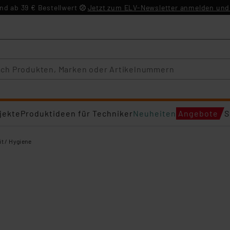
d ab 39 € Bestellwert
Jetzt zum ELV-Newsletter anmelden und 
jekte
Produktideen für Techniker
Neuheiten
Angebote
S
t / Hygiene