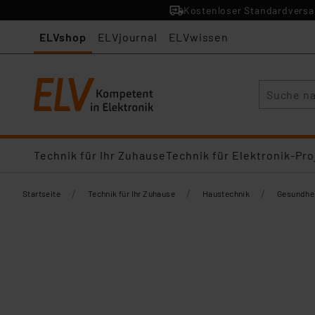
Kostenloser Standardversan
ELVshop
ELVjournal
ELVwissen
Suche
Technik für Ihr Zuhause
Technik für Elektronik-Pro
/
/
/
Startseite
Technik für Ihr Zuhause
Haustechnik
Gesundhei