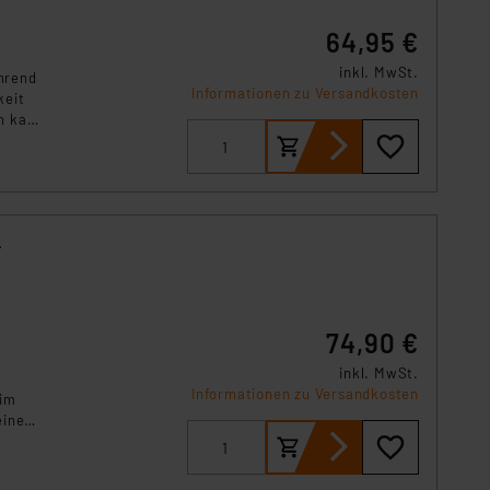
64,95 €
inkl. MwSt.
hrend
Informationen zu Versandkosten
keit
n kann
nk dem
nden.
-
74,90 €
inkl. MwSt.
Informationen zu Versandkosten
 im
eine