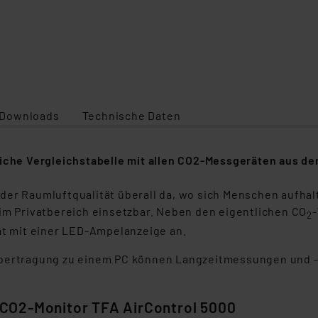
Downloads
Technische Daten
liche Vergleichstabelle mit allen CO2-Messgeräten aus d
der Raumluftqualität überall da, wo sich Menschen aufha
 im Privatbereich einsetzbar. Neben den eigentlichen CO
2
ät mit einer LED-Ampelanzeige an.
nübertragung zu einem PC können Langzeitmessungen und 
CO2-Monitor TFA AirControl 5000