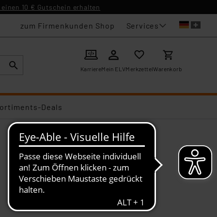
einen 10 € Gutschein erhalten
Services
zum Firmenkunden Shop
Karriere
Mein ELV
Merkzettel
Warenkorb
ortiments-Deals