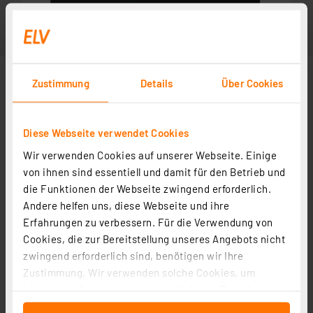
Zustimmung
Details
Über Cookies
Diese Webseite verwendet Cookies
Wir verwenden Cookies auf unserer Webseite. Einige
von ihnen sind essentiell und damit für den Betrieb und
die Funktionen der Webseite zwingend erforderlich.
Andere helfen uns, diese Webseite und ihre
Weitere Modelle
Erfahrungen zu verbessern. Für die Verwendung von
Cookies, die zur Bereitstellung unseres Angebots nicht
zwingend erforderlich sind, benötigen wir Ihre
DoorBird Klingelschild mit Glockensymbol für
Zustimmung. Wir verwenden solche Cookies, um
Türstationen D21x, Edelstahl, PVD-beschichtet in
Inhalte und Anzeigen zu personalisieren, Funktionen
Bronze-Optik
Artikel-Nr. 252303
für soziale Medien anbieten zu können und die Zugriffe