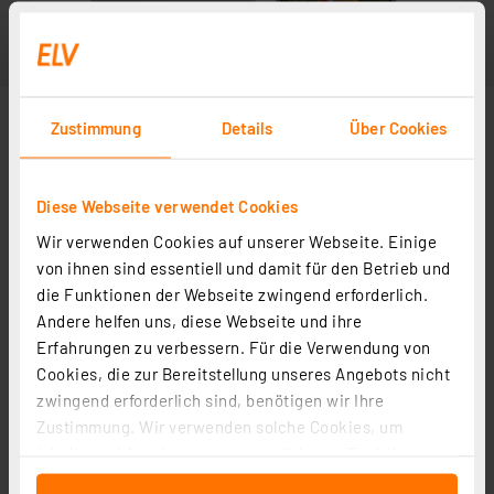
Zustimmung
Details
Über Cookies
Diese Webseite verwendet Cookies
Wir verwenden Cookies auf unserer Webseite. Einige
von ihnen sind essentiell und damit für den Betrieb und
die Funktionen der Webseite zwingend erforderlich.
Andere helfen uns, diese Webseite und ihre
Zubehör
Erfahrungen zu verbessern. Für die Verwendung von
Cookies, die zur Bereitstellung unseres Angebots nicht
zwingend erforderlich sind, benötigen wir Ihre
DoorBird Steckernetzteil 15V für Türstationen
Zustimmung. Wir verwenden solche Cookies, um
Artikel-Nr. 252288
Inhalte und Anzeigen zu personalisieren, Funktionen
für soziale Medien anbieten zu können und die Zugriffe
40,00 €