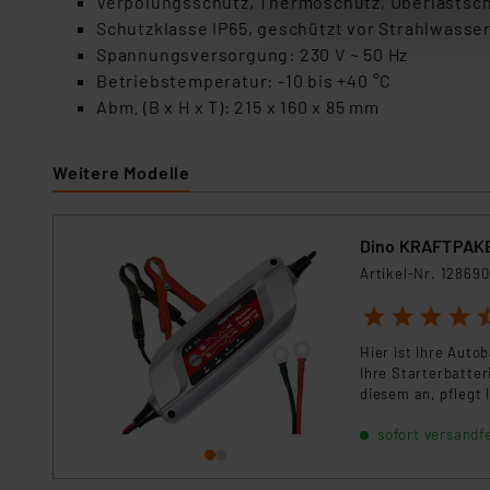
Verpolungsschutz, Thermoschutz, Überlastsc
anpassen oder widerrufen. 
Schutzklasse IP65, geschützt vor Strahlwasse
Auswertung und Analyse bis 
Spannungsversorgung: 230 V ~ 50 Hz
dazu führen, dass die Einst
Betriebstemperatur: -10 bis +40 °C
Abm. (B x H x T): 215 x 160 x 85 mm
„Einige Drittanbieter verar
dieser Drittanbieter umfasst
Weitere Modelle
Nähere Infos zu diesen Drit
Für die USA besteht kein A
Datenschutz nach EU-Standa
Dino KRAFTPAKET 
Daten in Überwachungsprogr
Artikel-Nr. 128690
Unsere Kooperation mit dies
Kommission sowie einer eige
1
2
3
4
5
Daten, verbundenen Risiken
Hier ist Ihre Aut
Ihre Starterbatter
Impressum
|
Datenschutzer
diesem an, pflegt 
eine Refresh-Funkt
sofort versandfe