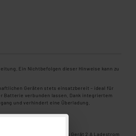
eitung. Ein Nichtbefolgen dieser Hinweise kann zu
ftlichen Geräten stets einsatzbereit – ideal für
er Batterie verbunden lassen. Dank integriertem
rgang und verhindert eine Überladung.
.
atterien. Je Ausgang kann das Gerät 2 A Ladestrom