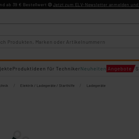
d ab 39 € Bestellwert
Jetzt zum ELV-Newsletter anmelden und 
jekte
Produktideen für Techniker
Neuheiten
Angebote
S
/
/
chnik
Elektrik / Ladegeräte / Starthilfe
Ladegeräte