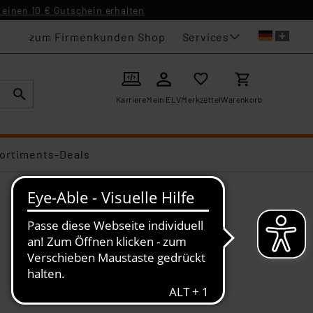
einen 10 € Gutschein erhalten
Services
zum Firmenkunden Shop
Karriere
Mein ELV
Merkzettel
Warenkorb
ortiments-Deals