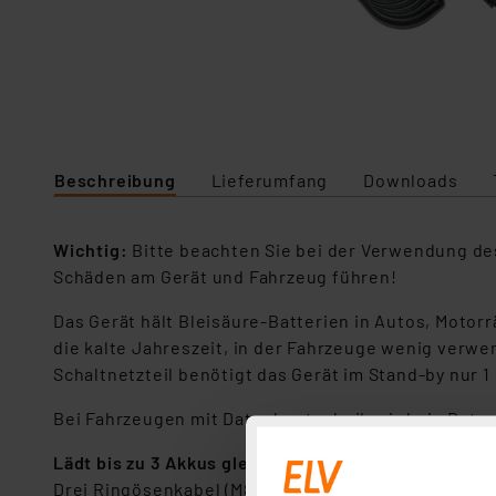
Beschreibung
Lieferumfang
Downloads
Wichtig:
Bitte beachten Sie bei der Verwendung des
Schäden am Gerät und Fahrzeug führen!
Das Gerät hält Bleisäure-Batterien in Autos, Motor
die kalte Jahreszeit, in der Fahrzeuge wenig verw
Schaltnetzteil benötigt das Gerät im Stand-by nur
Bei Fahrzeugen mit Datenbustechnik wird ein Daten
Lädt bis zu 3 Akkus gleichzeitig
Drei Ringösenkabel (M8) und drei Polklemmenkabel