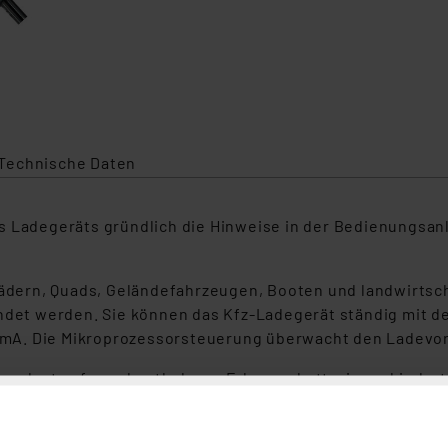
Technische Daten
 Ladegeräts gründlich die Hinweise in der Bedienungsanl
rädern, Quads, Geländefahrzeugen, Booten und landwirtscha
endet werden. Sie können das Kfz-Ladegerät ständig mit d
 1 mA. Die Mikroprozessorsteuerung überwacht den Ladevo
verlust aufgrund entladener Fahrzeugbatterie verhindert
 mit SAE-Adapter erleichtern das Anschließen mehrerer B