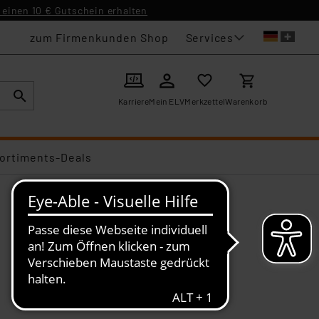
einen 10 € Gutschein erhalten
Services
zum Firmenkunden Shop
Karriere
Mein ELV
Merkzettel
Warenkorb
ortiments-Deals