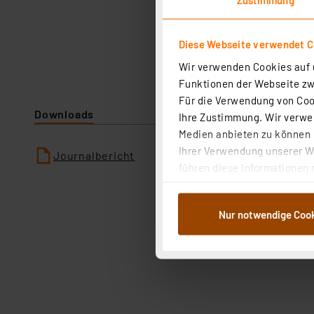
Diese Webseite verwendet C
Wir verwenden Cookies auf u
Funktionen der Webseite zwi
Für die Verwendung von Cook
Downloads
Ihre Zustimmung. Wir verwen
Medien anbieten zu können u
Ihrer Verwendung unserer We
Journalbericht
führen diese Informationen 
im Rahmen Ihrer Nutzung der
dem Speichern und Abrufen 
Nur notwendige Coo
Weiterverarbeitung für die 
Abs.1a DSG-VO) zu. Eine deta
Button „Ablehnen oder Einst
ganz oder teilweise zustimm
anpassen oder widerrufen. 
Auswertung und Analyse bis 