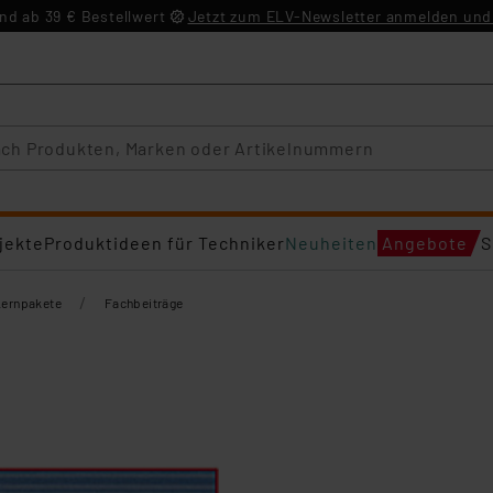
d ab 39 € Bestellwert
Jetzt zum ELV-Newsletter anmelden und 
jekte
Produktideen für Techniker
Neuheiten
Angebote
S
/
Lernpakete
Fachbeiträge