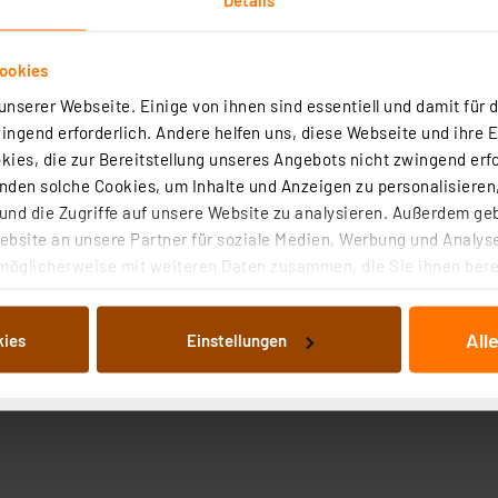
ookies
nserer Webseite. Einige von ihnen sind essentiell und damit für d
ngend erforderlich. Andere helfen uns, diese Webseite und ihre 
ies, die zur Bereitstellung unseres Angebots nicht zwingend erfo
den solche Cookies, um Inhalte und Anzeigen zu personalisieren,
nd die Zugriffe auf unsere Website zu analysieren. Außerdem ge
bsite an unsere Partner für soziale Medien, Werbung und Analyse
möglicherweise mit weiteren Daten zusammen, die Sie ihnen berei
 Dienste gesammelt haben. Indem Sie auf „Alle akzeptieren“ kli
von Informationen auf Ihrem gerät (§25 Abs.1 TTDSG) sowie der 
All
kies
Einstellungen
nachfolgend dargestellten bzw. die von Ihnen ausgewählten Verar
illierte Auflistung der einzelnen Cookies nach Zweck und Anbieter
ellungen“ abrufbar. Sie können die Verwendung nicht notwendiger
en. Ihre erteilte Zustimmung können Sie jederzeit unter dem Link
Die Rechtmäßigkeit der Speicherung, Abrufung und Weiterverarbei
zum Zeitpunkt des Widerrufs bleibt hiervon unberührt. Ihre Brow