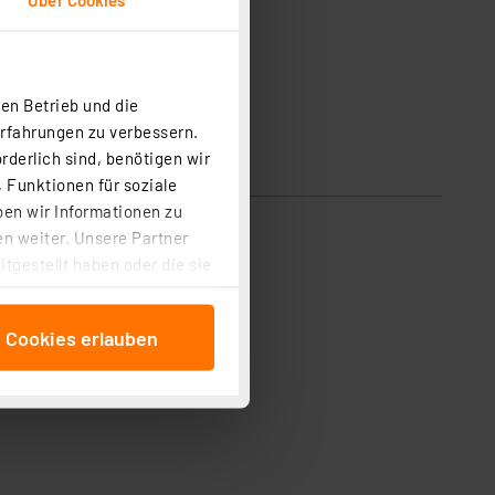
en Betrieb und die
Erfahrungen zu verbessern.
rderlich sind, benötigen wir
 Funktionen für soziale
ben wir Informationen zu
n weiter. Unsere Partner
tgestellt haben oder die sie
cken, stimmen Sie sowohl
anschließenden
e Cookies erlauben
beitungszwecke (Art. 6
 ist durch Klick auf den
 Cookies ablehnen oder ihr
 „Cookie Einstellungen“
tung dieser Daten zur
ser-Einstellungen können