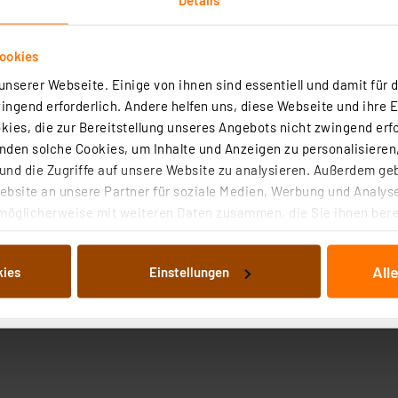
ookies
nserer Webseite. Einige von ihnen sind essentiell und damit für d
ngend erforderlich. Andere helfen uns, diese Webseite und ihre 
ies, die zur Bereitstellung unseres Angebots nicht zwingend erfo
den solche Cookies, um Inhalte und Anzeigen zu personalisieren,
nd die Zugriffe auf unsere Website zu analysieren. Außerdem ge
bsite an unsere Partner für soziale Medien, Werbung und Analyse
möglicherweise mit weiteren Daten zusammen, die Sie ihnen berei
 Dienste gesammelt haben. Indem Sie auf „Alle akzeptieren“ kli
von Informationen auf Ihrem gerät (§25 Abs.1 TTDSG) sowie der 
All
kies
Einstellungen
nachfolgend dargestellten bzw. die von Ihnen ausgewählten Verar
illierte Auflistung der einzelnen Cookies nach Zweck und Anbieter
ellungen“ abrufbar. Sie können die Verwendung nicht notwendiger
en. Ihre erteilte Zustimmung können Sie jederzeit unter dem Link
Die Rechtmäßigkeit der Speicherung, Abrufung und Weiterverarbei
zum Zeitpunkt des Widerrufs bleibt hiervon unberührt. Ihre Brow