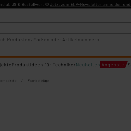
d ab 39 € Bestellwert
Jetzt zum ELV-Newsletter anmelden und 
jekte
Produktideen für Techniker
Neuheiten
Angebote
S
/
Lernpakete
Fachbeiträge