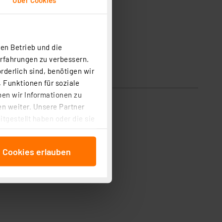
en Betrieb und die
Erfahrungen zu verbessern.
rderlich sind, benötigen wir
 Funktionen für soziale
ben wir Informationen zu
n weiter. Unsere Partner
tgestellt haben oder die sie
cken, stimmen Sie sowohl
anschließenden
e Cookies erlauben
beitungszwecke (Art. 6
 ist durch Klick auf den
 Cookies ablehnen oder ihr
 „Cookie Einstellungen“
tung dieser Daten zur
ser-Einstellungen können