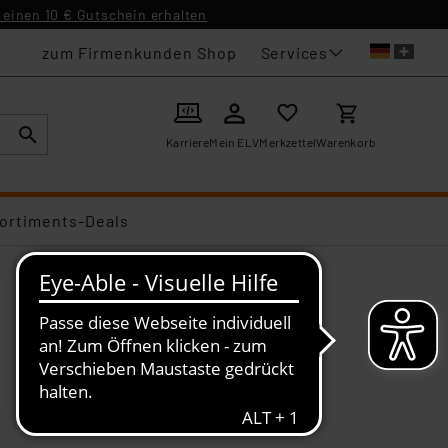
einen 10 € Gutschein erhalten
Services
zum Firmenkunden Shop
Karriere
Mein ELV
Merkzettel
Warenkorb
ortiments-Deals