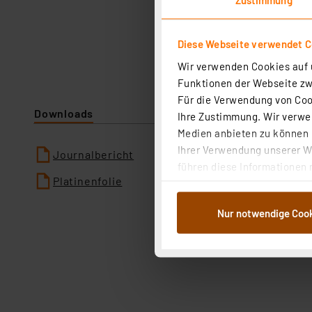
Diese Webseite verwendet C
Wir verwenden Cookies auf u
Funktionen der Webseite zwi
Für die Verwendung von Cook
Downloads
Ihre Zustimmung. Wir verwen
Medien anbieten zu können u
Ihrer Verwendung unserer We
Journalbericht
führen diese Informationen 
Platinenfolie
im Rahmen Ihrer Nutzung der
dem Speichern und Abrufen 
Nur notwendige Coo
Weiterverarbeitung für die 
Abs.1a DSG-VO) zu. Eine deta
Button „Ablehnen oder Einst
ganz oder teilweise zustimm
anpassen oder widerrufen. 
Auswertung und Analyse bis 