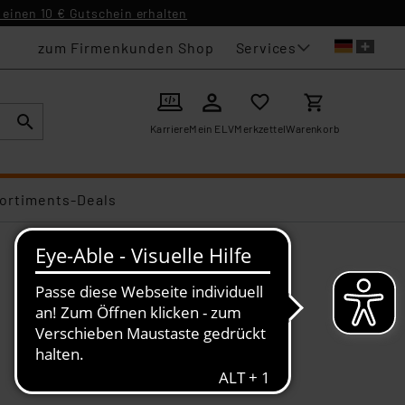
einen 10 € Gutschein erhalten
Services
zum Firmenkunden Shop
Karriere
Mein ELV
Merkzettel
Warenkorb
ortiments-Deals