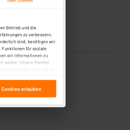
en Betrieb und die
Erfahrungen zu verbessern.
rderlich sind, benötigen wir
 Funktionen für soziale
ben wir Informationen zu
n weiter. Unsere Partner
tgestellt haben oder die sie
cken, stimmen Sie sowohl
anschließenden
e Cookies erlauben
beitungszwecke (Art. 6
 ist durch Klick auf den
 Cookies ablehnen oder ihr
 „Cookie Einstellungen“
tung dieser Daten zur
ser-Einstellungen können