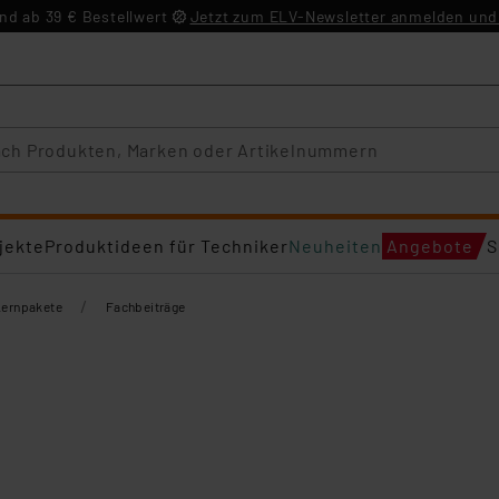
d ab 39 € Bestellwert
Jetzt zum ELV-Newsletter anmelden und 
jekte
Produktideen für Techniker
Neuheiten
Angebote
S
/
Lernpakete
Fachbeiträge