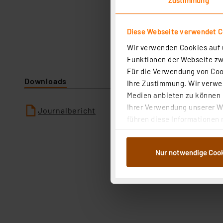
Diese Webseite verwendet C
Wir verwenden Cookies auf u
Funktionen der Webseite zwi
Für die Verwendung von Cook
Downloads
Ihre Zustimmung. Wir verwen
Medien anbieten zu können u
Ihrer Verwendung unserer We
Journalbericht
führen diese Informationen 
im Rahmen Ihrer Nutzung der
dem Speichern und Abrufen 
Nur notwendige Coo
Weiterverarbeitung für die 
Abs.1a DSG-VO) zu. Eine deta
Button „Ablehnen oder Einst
ganz oder teilweise zustimm
anpassen oder widerrufen. 
Auswertung und Analyse bis 