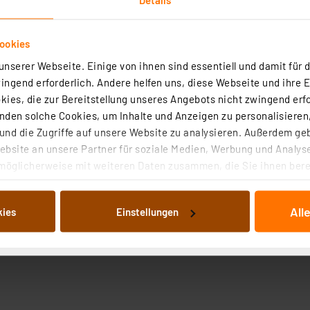
ookies
nserer Webseite. Einige von ihnen sind essentiell und damit für d
ngend erforderlich. Andere helfen uns, diese Webseite und ihre 
ies, die zur Bereitstellung unseres Angebots nicht zwingend erfo
den solche Cookies, um Inhalte und Anzeigen zu personalisieren,
nd die Zugriffe auf unsere Website zu analysieren. Außerdem ge
bsite an unsere Partner für soziale Medien, Werbung und Analyse
möglicherweise mit weiteren Daten zusammen, die Sie ihnen berei
 Dienste gesammelt haben. Indem Sie auf „Alle akzeptieren“ kli
von Informationen auf Ihrem gerät (§25 Abs.1 TTDSG) sowie der 
All
kies
Einstellungen
nachfolgend dargestellten bzw. die von Ihnen ausgewählten Verar
illierte Auflistung der einzelnen Cookies nach Zweck und Anbieter
ellungen“ abrufbar. Sie können die Verwendung nicht notwendiger
en. Ihre erteilte Zustimmung können Sie jederzeit unter dem Link
Die Rechtmäßigkeit der Speicherung, Abrufung und Weiterverarbei
zum Zeitpunkt des Widerrufs bleibt hiervon unberührt. Ihre Brow