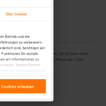
Über Cookies
en Betrieb und die
Erfahrungen zu verbessern.
rderlich sind, benötigen wir
e-Steuerung direkt vom PC aus. So ist man nicht
 Funktionen für soziale
 oder Glediator auch die LED-Matrix per Live-
ben wir Informationen zu
n weiter. Unsere Partner
tgestellt haben oder die sie
cken, stimmen Sie sowohl
anschließenden
e Cookies erlauben
beitungszwecke (Art. 6
 ist durch Klick auf den
 Cookies ablehnen oder ihr
 „Cookie Einstellungen“