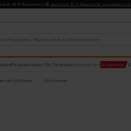
d ab 39 € Bestellwert
Jetzt zum ELV-Newsletter anmelden und 
jekte
Produktideen für Techniker
Neuheiten
Angebote
S
/
ifen und LED-Module
LED-Controller