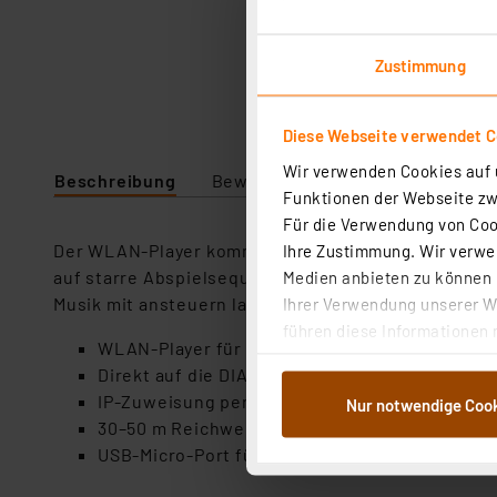
Zustimmung
Diese Webseite verwendet C
Wir verwenden Cookies auf u
Beschreibung
Bewertung
Lieferumfang
Funktionen der Webseite zwi
Für die Verwendung von Cook
Der WLAN-Player kommuniziert drahtlos in Ihrem WL
Ihre Zustimmung. Wir verwen
auf starre Abspielsequenzen von der Speicherkarte
Medien anbieten zu können u
Musik mit ansteuern lassen.
Ihrer Verwendung unserer We
führen diese Informationen 
WLAN-Player für direkte Steuerung von bis zu
im Rahmen Ihrer Nutzung der
Direkt auf die DIAMEX-8x8-/16x16-Matrix monti
dem Speichern und Abrufen 
IP-Zuweisung per DHCP, IP-Kontrolle über Mat
Nur notwendige Coo
Weiterverarbeitung für die 
30–50 m Reichweite in Gebäuden
Abs.1a DSG-VO) zu. Eine deta
USB-Micro-Port für WLAN-Konfiguration und 
Button „Ablehnen oder Einst
ganz oder teilweise zustimm