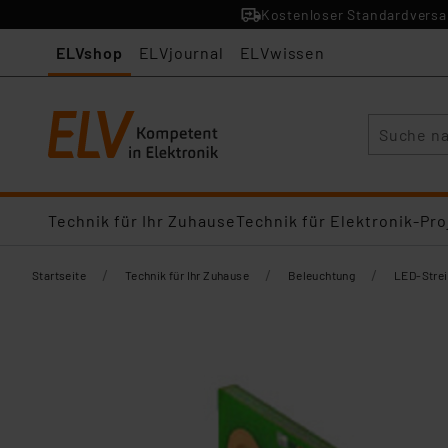
Kostenloser Standardversan
ELVshop
ELVjournal
ELVwissen
Suche
Technik für Ihr Zuhause
Technik für Elektronik-Pro
/
/
/
Startseite
Technik für Ihr Zuhause
Beleuchtung
LED-Stre