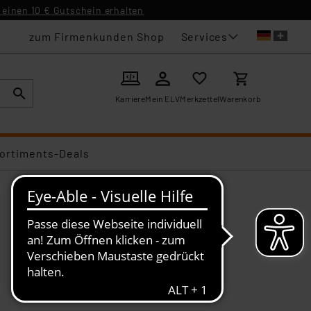
einen 10 € Gutschein erhalten
Services
zum Firmenkunden Shop
Karriere
Mein ELV
Merkzettel
Warenkorb
ortiments-Deals