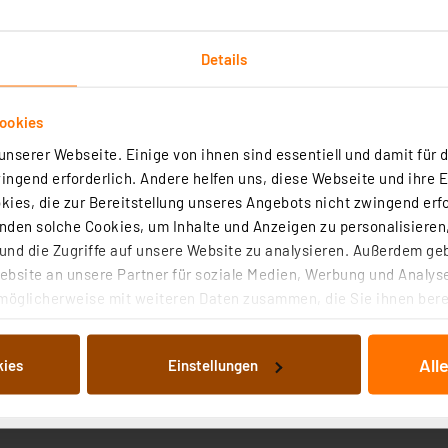
Details
ookies
nserer Webseite. Einige von ihnen sind essentiell und damit für d
Downloads
Technische Daten
ngend erforderlich. Andere helfen uns, diese Webseite und ihre 
ies, die zur Bereitstellung unseres Angebots nicht zwingend erfo
AN und ermöglicht so auch die kabellose und flexible Liv
den solche Cookies, um Inhalte und Anzeigen zu personalisieren,
 angewiesen, sondern kann z. B. über Programme wie Jinx!
nd die Zugriffe auf unsere Website zu analysieren. Außerdem ge
bsite an unsere Partner für soziale Medien, Werbung und Analyse
möglicherweise mit weiteren Daten zusammen, die Sie ihnen berei
 256 LEDs WS2812B/2812 und 16-x-16-Matrix
 Dienste gesammelt haben. Indem Sie auf „Alle akzeptieren“ kli
erbar
von Informationen auf Ihrem gerät (§25 Abs.1 TTDSG) sowie der 
rix
All
kies
Einstellungen
nachfolgend dargestellten bzw. die von Ihnen ausgewählten Verar
illierte Auflistung der einzelnen Cookies nach Zweck und Anbieter
Firmware-Update
ellungen“ abrufbar. Sie können die Verwendung nicht notwendiger
en. Ihre erteilte Zustimmung können Sie jederzeit unter dem Link