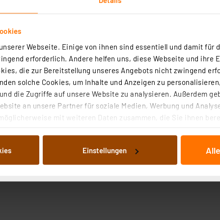
ookies
nserer Webseite. Einige von ihnen sind essentiell und damit für d
ngend erforderlich. Andere helfen uns, diese Webseite und ihre 
ies, die zur Bereitstellung unseres Angebots nicht zwingend erfo
den solche Cookies, um Inhalte und Anzeigen zu personalisieren,
nd die Zugriffe auf unsere Website zu analysieren. Außerdem ge
bsite an unsere Partner für soziale Medien, Werbung und Analyse
möglicherweise mit weiteren Daten zusammen, die Sie ihnen berei
 Dienste gesammelt haben. Indem Sie auf „Alle akzeptieren“ kli
von Informationen auf Ihrem gerät (§25 Abs.1 TTDSG) sowie der 
All
kies
Einstellungen
nachfolgend dargestellten bzw. die von Ihnen ausgewählten Verar
illierte Auflistung der einzelnen Cookies nach Zweck und Anbieter
ellungen“ abrufbar. Sie können die Verwendung nicht notwendiger
en. Ihre erteilte Zustimmung können Sie jederzeit unter dem Link
Die Rechtmäßigkeit der Speicherung, Abrufung und Weiterverarbei
zum Zeitpunkt des Widerrufs bleibt hiervon unberührt. Ihre Brow