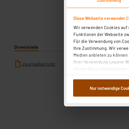
Diese Webseite verwendet C
Wir verwenden Cookies auf u
Funktionen der Webseite zwi
Für die Verwendung von Cook
Downloads
Ihre Zustimmung. Wir verwen
Medien anbieten zu können u
Ihrer Verwendung unserer We
Journalbericht
führen diese Informationen 
im Rahmen Ihrer Nutzung der
dem Speichern und Abrufen 
Nur notwendige Coo
Weiterverarbeitung für die 
Abs.1a DSG-VO) zu. Eine deta
Button „Ablehnen oder Einst
ganz oder teilweise zustimm
anpassen oder widerrufen. 
Auswertung und Analyse bis 