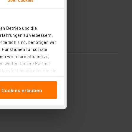
en Betrieb und die
Erfahrungen zu verbessern.
rderlich sind, benötigen wir
 Funktionen für soziale
ben wir Informationen zu
n weiter. Unsere Partner
tgestellt haben oder die sie
cken, stimmen Sie sowohl
anschließenden
e Cookies erlauben
beitungszwecke (Art. 6
 ist durch Klick auf den
 Cookies ablehnen oder ihr
 „Cookie Einstellungen“
tung dieser Daten zur
ser-Einstellungen können