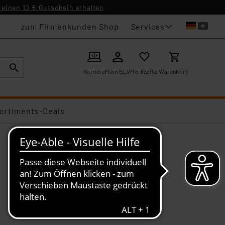
einen 10 € Gutschein erhalten
Services
zum Firmenkunden Shop
Karriere
Mein ELV
Merkzettel
Warenkorb
ortiments-Deals