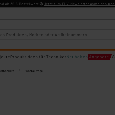
d ab 39 € Bestellwert
Jetzt zum ELV-Newsletter anmelden und 
jekte
Produktideen für Techniker
Neuheiten
Angebote
S
/
Lernpakete
Fachbeiträge