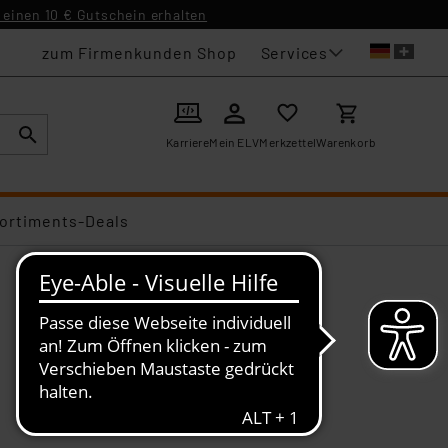
einen 10 € Gutschein erhalten
Services
zum Firmenkunden Shop
Karriere
Mein ELV
Merkzettel
Warenkorb
ortiments-Deals