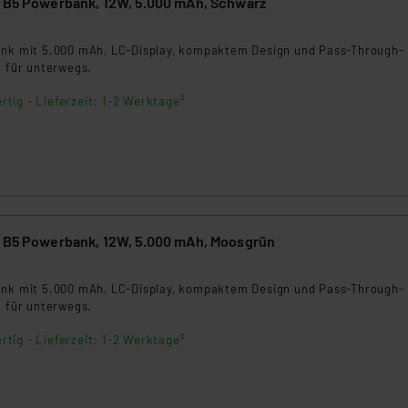
d B5 Powerbank, 12W, 5.000 mAh, Schwarz
rds eingestuft wird. So besteht etwa das Risiko, dass US-Beh
ammen verarbeiten, ohne dass hiergegen Klagemöglichkeiten fü
8
en Dienstleistern stützt sich auf die Standarddatenschutzklause
ank mit 5.000 mAh, LC-Display, kompaktem Design und Pass-Through-
nen Beurteilung der mit der Datenübermittlung, insbesondere der
l für unterwegs.
.“
rtig - Lieferzeit: 1-2 Werktage²
klärung
d B5 Powerbank, 12W, 5.000 mAh, Moosgrün
9
ank mit 5.000 mAh, LC-Display, kompaktem Design und Pass-Through-
l für unterwegs.
rtig - Lieferzeit: 1-2 Werktage²