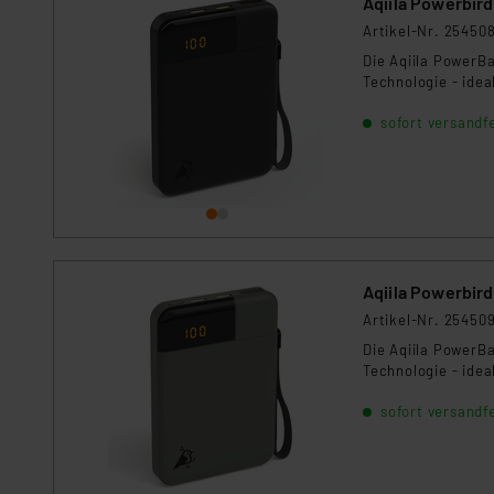
Aqiila Powerbir
Datenschutz nach EU-Standa
Daten in Überwachungsprogr
Artikel-Nr. 25450
Unsere Kooperation mit dies
Die Aqiila PowerB
Kommission sowie einer eige
Technologie - idea
Daten, verbundenen Risiken
sofort versandfe
Impressum
|
Datenschutzer
Aqiila Powerbir
Artikel-Nr. 25450
Die Aqiila PowerB
Technologie - idea
sofort versandfe