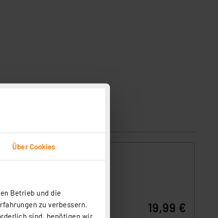
Über Cookies
Fast-
ets und
en Betrieb und die
Erfahrungen zu verbessern.
19,99 €
rderlich sind, benötigen wir