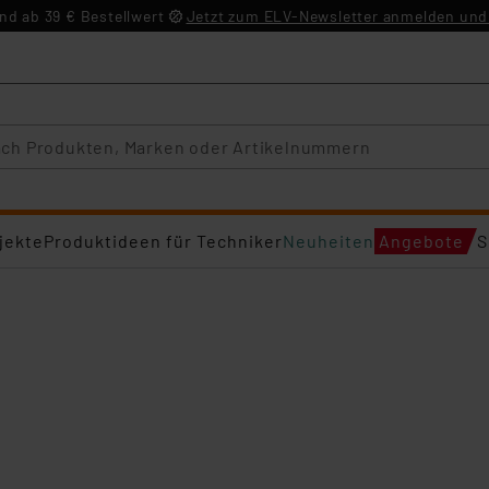
d ab 39 € Bestellwert
Jetzt zum ELV-Newsletter anmelden und 
jekte
Produktideen für Techniker
Neuheiten
Angebote
S