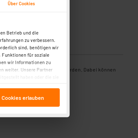
Über Cookies
en Betrieb und die
Erfahrungen zu verbessern.
rderlich sind, benötigen wir
 Funktionen für soziale
ben wir Informationen zu
io-Hobbybereich eingesetzt werden. Dabei können
n weiter. Unsere Partner
tgestellt haben oder die sie
cken, stimmen Sie sowohl
anschließenden
e Cookies erlauben
beitungszwecke (Art. 6
 ist durch Klick auf den
 Cookies ablehnen oder ihr
 „Cookie Einstellungen“
tung dieser Daten zur
ser-Einstellungen können