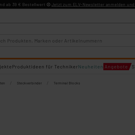
d ab 39 € Bestellwert
Jetzt zum ELV-Newsletter anmelden und 
jekte
Produktideen für Techniker
Neuheiten
Angebote
S
/
/
ten
Steckverbinder
Terminal Blocks