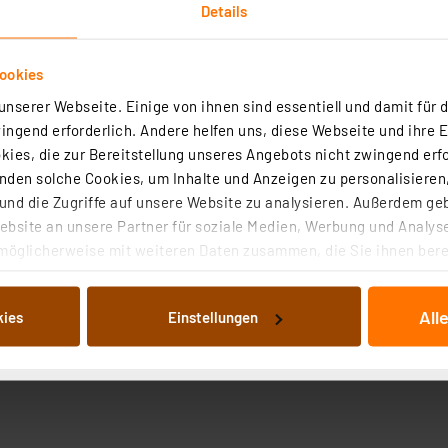
Details
ookies
nserer Webseite. Einige von ihnen sind essentiell und damit für d
ngend erforderlich. Andere helfen uns, diese Webseite und ihre 
ies, die zur Bereitstellung unseres Angebots nicht zwingend erfo
Angaben zur Produktsicherheit
den solche Cookies, um Inhalte und Anzeigen zu personalisieren,
nd die Zugriffe auf unsere Website zu analysieren. Außerdem ge
Industrieanwendungen geeignet, sondern kann auch im Aud
bsite an unsere Partner für soziale Medien, Werbung und Analyse
m Adapter verbinden.
möglicherweise mit weiteren Daten zusammen, die Sie ihnen berei
 Dienste gesammelt haben. Indem Sie auf „Alle akzeptieren“ kli
inalblock
von Informationen auf Ihrem gerät (§25 Abs.1 TTDSG) sowie der 
All
kies
Einstellungen
nachfolgend dargestellten bzw. die von Ihnen ausgewählten Verar
illierte Auflistung der einzelnen Cookies nach Zweck und Anbieter
ellungen“ abrufbar. Sie können die Verwendung nicht notwendiger
en. Ihre erteilte Zustimmung können Sie jederzeit unter dem Link
Die Rechtmäßigkeit der Speicherung, Abrufung und Weiterverarbei
zum Zeitpunkt des Widerrufs bleibt hiervon unberührt. Ihre Brow