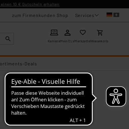
einen 10 € Gutschein erhalten
Services
zum Firmenkunden Shop
Karriere
Mein ELV
Merkzettel
Warenkorb
ortiments-Deals