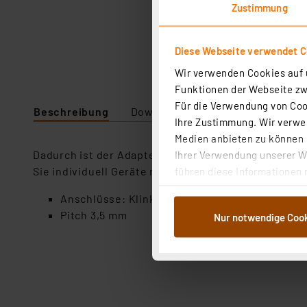
Zustimmung
Diese Webseite verwendet C
Wir verwenden Cookies auf u
Funktionen der Webseite zwi
Für die Verwendung von Cook
Beschreibung
Downloads
Technische Daten
Ihre Zustimmung. Wir verwen
Medien anbieten zu können u
Dadurch ist der Adapter nicht nur für spezielle 
Ihrer Verwendung unserer We
Sie individuell Geräte mit Klinke Anschluss mit de
führen diese Informationen 
im Rahmen Ihrer Nutzung der
Anschlüsse: Klinke 3,5 mm Stecker, 4 Pin Term
dem Speichern und Abrufen 
Pitch 3,5 mm
Nur notwendige Coo
Weiterverarbeitung für die 
Abs.1a DSG-VO) zu. Eine deta
Button „Ablehnen oder Einst
ganz oder teilweise zustimm
anpassen oder widerrufen. 
Auswertung und Analyse bis 