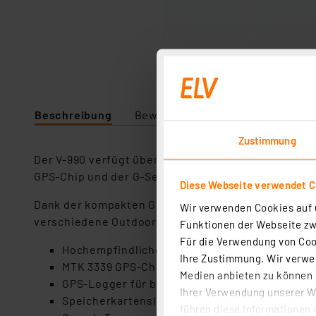
Beschreibung
Bewertung
Lieferumfang
Zustimmung
Der V-990 verfügt über eine Sprachaufzeichnungs-F
GPS-Chip und der G-Sensor arbeiten zusammen, dam
Diese Webseite verwendet C
Dank der kompakten Größe und einem Gewicht von ger
Wir verwenden Cookies auf u
verschiedene Outdoor-, Sport- und Freizeitaktivit
Funktionen der Webseite zwi
Für die Verwendung von Cook
Hochempfindlicher 66-Kanal-Parallelempfänge
Ihre Zustimmung. Wir verwen
MTK 3339 GPS-Chipsatz (Bis zu 30% Leistungs
Medien anbieten zu können u
GPS-Logger für bis zu 50 Mio. Wegpunkte, CS
Ihrer Verwendung unserer We
Speicherkartenslot für microSD-Karten bis 4 
führen diese Informationen 