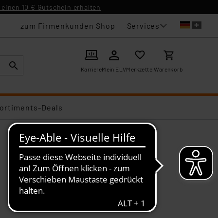
einen 10 € Gutschein erhalten
Services
zum Firmenkunden Shop
Karriere
Mein ELV
Merkzettel
Warenkorb
ortiments-Deals