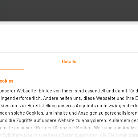
Downloads
Technische Daten
Angaben zur Produkt
Details
unktion sowie einen microSD-Kartenslot für das Aufzeic
it eine nahtlose und flüssige Aufzeichnung erfolgen kan
ookies
ade einmal 55 g lässt sich der Datenlogger fast überall 
nserer Webseite. Einige von ihnen sind essentiell und damit für d
äten wie Wandern, Bergsteigen, Geocaching oder Radtoure
ngend erforderlich. Andere helfen uns, diese Webseite und ihre 
ies, die zur Bereitstellung unseres Angebots nicht zwingend erfo
r, empfängt auch ohne direkte Sicht, extrem energiespa
den solche Cookies, um Inhalte und Anzeigen zu personalisieren,
steigerung im Vergleich zum MTK 3329-GPS-Chips der Vor
nd die Zugriffe auf unsere Website zu analysieren. Außerdem ge
V-Ausgabe, Google Earth-/Maps-kompatibel
bsite an unsere Partner für soziale Medien, Werbung und Analyse
GB, USB-Kartenlesegerät und Speicherkarte im Lieferumfa
möglicherweise mit weiteren Daten zusammen, die Sie ihnen berei