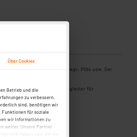
Lieferumfang
sicherheit
Über Cookies
hnen von GPS-Daten, Sprach-Tags, POIs usw. Der
n.
verstauen. Der praktische Begleiter für
en Betrieb und die
n.
Erfahrungen zu verbessern.
rderlich sind, benötigen wir
rend
 Funktionen für soziale
gängerversion)
ben wir Informationen zu
n weiter. Unsere Partner
ng enthalten
tgestellt haben oder die sie