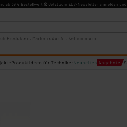
d ab 39 € Bestellwert
Jetzt zum ELV-Newsletter anmelden und 
jekte
Produktideen für Techniker
Neuheiten
Angebote
S