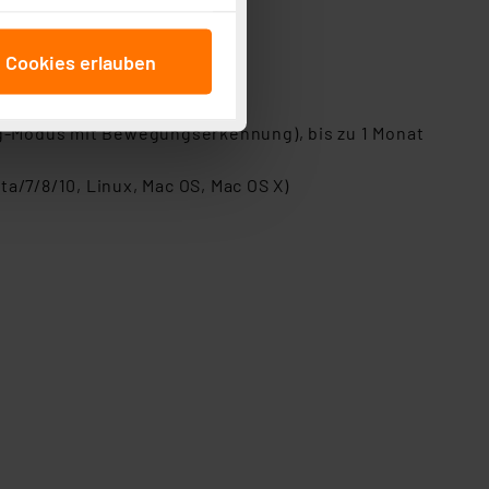
cken, stimmen Sie sowohl
anschließenden
e Cookies erlauben
beitungszwecke (Art. 6
 ist durch Klick auf den
Monat alle 10–100 min.
 Cookies ablehnen oder ihr
Log-Modus mit Bewegungserkennung), bis zu 1 Monat
 „Cookie Einstellungen“
tung dieser Daten zur
/7/8/10, Linux, Mac OS, Mac OS X)
ser-Einstellungen können
r erneut angezeigt wird.
Einbindung von Cookies
. 49 (1) lit. a DSGVO.
n der Datenschutzerklärung.
s Land mit unzureichendem
örden personenbezogene
r Europäer bestehen.
ln der Europäischen
 Art der übermittelten