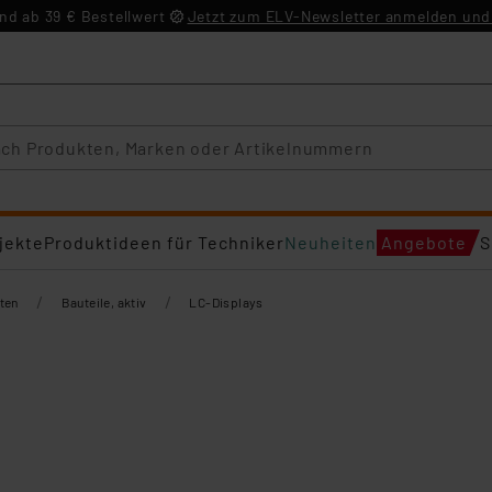
d ab 39 € Bestellwert
Jetzt zum ELV-Newsletter anmelden und 
jekte
Produktideen für Techniker
Neuheiten
Angebote
S
/
/
ten
Bauteile, aktiv
LC-Displays