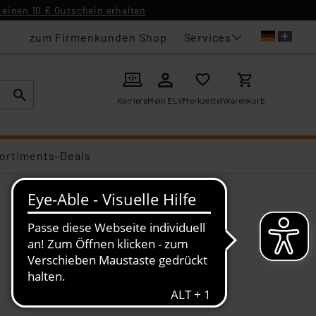
einen 10 € Gutschein erhalten
Services
zum Firmenkunden Shop
Karriere
Mein ELV
Merkzettel
Warenkorb
ortiments-Deals