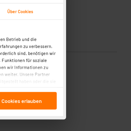
Über Cookies
en Betrieb und die
Erfahrungen zu verbessern.
rderlich sind, benötigen wir
 Funktionen für soziale
ben wir Informationen zu
n weiter. Unsere Partner
tgestellt haben oder die sie
cken, stimmen Sie sowohl
anschließenden
e Cookies erlauben
beitungszwecke (Art. 6
 ist durch Klick auf den
 Cookies ablehnen oder ihr
 „Cookie Einstellungen“
tung dieser Daten zur