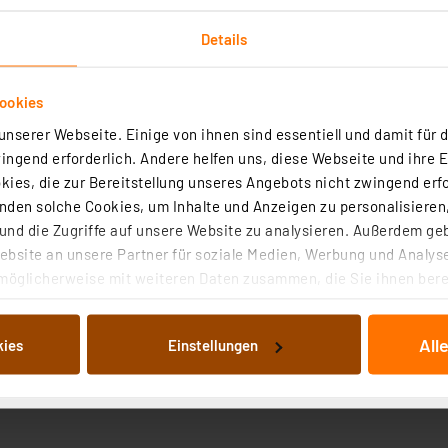
Details
ookies
nserer Webseite. Einige von ihnen sind essentiell und damit für d
ngend erforderlich. Andere helfen uns, diese Webseite und ihre 
ies, die zur Bereitstellung unseres Angebots nicht zwingend erfo
den solche Cookies, um Inhalte und Anzeigen zu personalisieren,
 mm
nd die Zugriffe auf unsere Website zu analysieren. Außerdem ge
ce
bsite an unsere Partner für soziale Medien, Werbung und Analyse
 zusammenstellbar (Kontrast per Befehl einstellbar)
möglicherweise mit weiteren Daten zusammen, die Sie ihnen berei
)
 Dienste gesammelt haben. Indem Sie auf „Alle akzeptieren“ kli
von Informationen auf Ihrem gerät (§25 Abs.1 TTDSG) sowie der 
All
kies
Einstellungen
nachfolgend dargestellten bzw. die von Ihnen ausgewählten Verar
illierte Auflistung der einzelnen Cookies nach Zweck und Anbieter
ellungen“ abrufbar. Sie können die Verwendung nicht notwendiger
en. Ihre erteilte Zustimmung können Sie jederzeit unter dem Link
Die Rechtmäßigkeit der Speicherung, Abrufung und Weiterverarbei