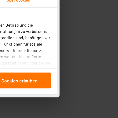
en Betrieb und die
Erfahrungen zu verbessern.
rderlich sind, benötigen wir
 Funktionen für soziale
ben wir Informationen zu
n weiter. Unsere Partner
tgestellt haben oder die sie
cken, stimmen Sie sowohl
anschließenden
e Cookies erlauben
beitungszwecke (Art. 6
 ist durch Klick auf den
 Cookies ablehnen oder ihr
 „Cookie Einstellungen“
tung dieser Daten zur
ser-Einstellungen können