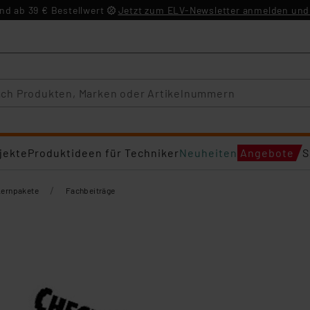
d ab 39 € Bestellwert
Jetzt zum ELV-Newsletter anmelden und 
jekte
Produktideen für Techniker
Neuheiten
Angebote
S
/
Lernpakete
Fachbeiträge