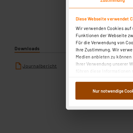
Diese Webseite verwendet C
Wir verwenden Cookies auf u
Funktionen der Webseite zwi
Für die Verwendung von Cook
Downloads
Ihre Zustimmung. Wir verwen
Medien anbieten zu können u
Ihrer Verwendung unserer We
Journalbericht
führen diese Informationen 
im Rahmen Ihrer Nutzung der
dem Speichern und Abrufen 
Nur notwendige Coo
Weiterverarbeitung für die 
Abs.1a DSG-VO) zu. Eine deta
Button „Ablehnen oder Einst
ganz oder teilweise zustimm
anpassen oder widerrufen. 
Auswertung und Analyse bis 