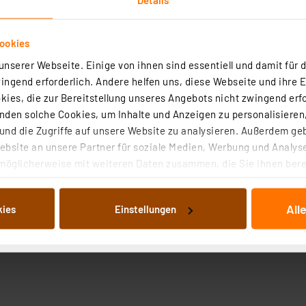
ookies
nserer Webseite. Einige von ihnen sind essentiell und damit für d
ngend erforderlich. Andere helfen uns, diese Webseite und ihre 
ies, die zur Bereitstellung unseres Angebots nicht zwingend erfo
den solche Cookies, um Inhalte und Anzeigen zu personalisieren,
nd die Zugriffe auf unsere Website zu analysieren. Außerdem ge
bsite an unsere Partner für soziale Medien, Werbung und Analyse
möglicherweise mit weiteren Daten zusammen, die Sie ihnen berei
 Dienste gesammelt haben. Indem Sie auf „Alle akzeptieren“ kli
von Informationen auf Ihrem gerät (§25 Abs.1 TTDSG) sowie der 
All
kies
Einstellungen
nachfolgend dargestellten bzw. die von Ihnen ausgewählten Verar
illierte Auflistung der einzelnen Cookies nach Zweck und Anbieter
ellungen“ abrufbar. Sie können die Verwendung nicht notwendiger
en. Ihre erteilte Zustimmung können Sie jederzeit unter dem Link
Die Rechtmäßigkeit der Speicherung, Abrufung und Weiterverarbei
zum Zeitpunkt des Widerrufs bleibt hiervon unberührt. Ihre Brow