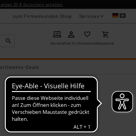
einen 10 € Gutschein erhalten
Services
zum Firmenkunden Shop
Karriere
Mein ELV
Merkzettel
Warenkorb
ortiments-Deals