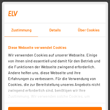
Zustimmung
Details
Über Cookies
Diese Webseite verwendet Cookies
Wir verwenden Cookies auf unserer Webseite. Einige
Camouflage Outdoor Kamera EZ4G-Pro, LTE
von ihnen sind essentiell und damit für den Betrieb und
Artikel-Nr. 254502
die Funktionen der Webseite zwingend erforderlich.
Andere helfen uns, diese Webseite und ihre
179,95 €
Erfahrungen zu verbessern. Für die Verwendung von
Statt
210,95 € **
Cookies, die zur Bereitstellung unseres Angebots nicht
inkl. MwSt.
zwingend erforderlich sind, benötigen wir Ihre
Informationen zu Versandkosten
Zustimmung. Wir verwenden solche Cookies, um
Inhalte und Anzeigen zu personalisieren, Funktionen
für soziale Medien anbieten zu können und die Zugriffe