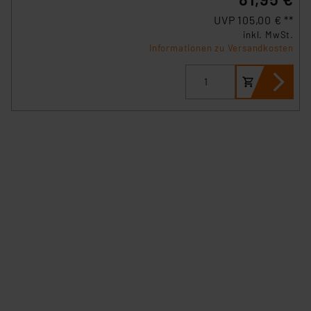
Datenschutz nach EU-Standards eingestuft wird. So
UVP 105,00 € **
besteht etwa das Risiko, dass US-Behörden
inkl. MwSt.
personenbezogene Daten in
Informationen zu Versandkosten
Überwachungsprogrammen verarbeiten, ohne dass
hiergegen Klagemöglichkeiten für Europäer bestehen.
Unsere Kooperation mit diesen Dienstleistern stützt
sich auf die Standarddatenschutzklauseln der
Europäischen Kommission sowie einer eigenen
Beurteilung der mit der Datenübermittlung,
insbesondere der Art der übermittelten Daten,
verbundenen Risiken.“
Impressum
|
Datenschutzerklärung