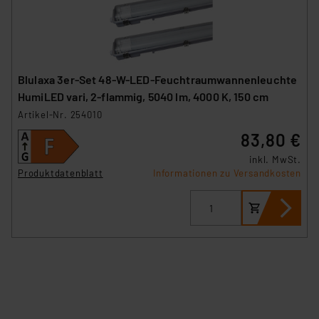
sich auf die Standarddatenschutzklauseln der
Europäischen Kommission sowie einer eigenen
Beurteilung der mit der Datenübermittlung,
insbesondere der Art der übermittelten Daten,
verbundenen Risiken.“
Blulaxa 3er-Set 48-W-LED-Feuchtraumwannenleuchte
HumiLED vari, 2-flammig, 5040 lm, 4000 K, 150 cm
Impressum
|
Datenschutzerklärung
Artikel-Nr. 254010
83,80 €
inkl. MwSt.
Produktdatenblatt
Informationen zu Versandkosten