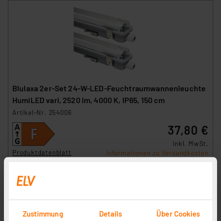
Blulaxa 2er-Set 24-W-LED-Feuchtraumwannenleuchte
HumiLED vari, 2520 lm, 4000 K, IP65, 150 cm
Artikel-Nr. 254006
37,80 €
inkl. MwSt.
Produktdatenblatt
Informationen zu Versandkosten
Zustimmung
Details
Über Cookies