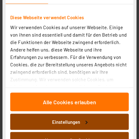
Diese Webseite verwendet Cookies
Wir verwenden Cookies auf unserer Webseite. Einige
von ihnen sind essentiell und damit für den Betrieb und
die Funktionen der Webseite zwingend erforderlich.
Blulaxa 2er-Set 36-W-LED-Feuchtraumwannenleuchte
Andere helfen uns, diese Webseite und ihre
HumiLED vari, 2-flammig, 3800 lm, 4000 K, 120 cm
Erfahrungen zu verbessern. Für die Verwendung von
Artikel-Nr. 254007
Cookies, die zur Bereitstellung unseres Angebots nicht
zwingend erforderlich sind, benötigen wir Ihre
1
2
3
4
5
(1)
Zustimmung. Wir verwenden solche Cookies, um
48,99 €
Inhalte und Anzeigen zu personalisieren, Funktionen
für soziale Medien anbieten zu können und die Zugriffe
inkl. MwSt.
Alle Cookies erlauben
auf unsere Website zu analysieren. Außerdem geben
Produktdatenblatt
Informationen zu Versandkosten
wir Informationen zu Ihrer Verwendung unserer Website
an unsere Partner für soziale Medien, Werbung und
Einstellungen
Analysen weiter. Unsere Partner führen diese
Informationen möglicherweise mit weiteren Daten
zusammen, die Sie ihnen bereitgestellt haben oder die