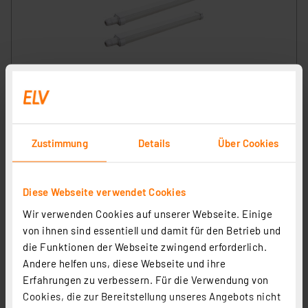
Blulaxa 2er-Set 20-W-LED-Feuchtraumwannenleuchte
HumiLED fix slim, 2400 lm, 4000 K, IP65, 120 cm
Artikel-Nr. 254002
1
2
3
4
5
Zustimmung
Details
Über Cookies
(1)
22,99 €
Diese Webseite verwendet Cookies
inkl. MwSt.
Produktdatenblatt
Informationen zu Versandkosten
Wir verwenden Cookies auf unserer Webseite. Einige
von ihnen sind essentiell und damit für den Betrieb und
die Funktionen der Webseite zwingend erforderlich.
Andere helfen uns, diese Webseite und ihre
Erfahrungen zu verbessern. Für die Verwendung von
Cookies, die zur Bereitstellung unseres Angebots nicht