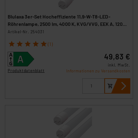
Blulaxa 3er-Set Hocheffiziente 11,9-W-T8-LED-
Röhrenlampe, 2500 lm, 4000 K, KVG/VVG, EEK A, 120
cm
Artikel-Nr. 254031
1
2
3
4
5
(1)
49,83 €
inkl. MwSt.
Produktdatenblatt
Informationen zu Versandkosten