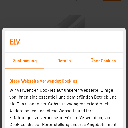
Zustimmung
Details
Über Cookies
Blulaxa 2er-Set 18-W-T8-LED-Röhrenlampe, G13, 1850
lm, 3000 K, warmweiß, KVG/VVG, Glasröhre, 120 cm
Artikel-Nr. 254021
Diese Webseite verwendet Cookies
15,80 €
Wir verwenden Cookies auf unserer Webseite. Einige
inkl. MwSt.
von ihnen sind essentiell und damit für den Betrieb und
Produktdatenblatt
Informationen zu Versandkosten
die Funktionen der Webseite zwingend erforderlich.
Andere helfen uns, diese Webseite und ihre
Erfahrungen zu verbessern. Für die Verwendung von
Cookies, die zur Bereitstellung unseres Angebots nicht